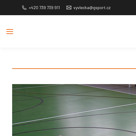
+420 739 739 911
vyvlecka@gsport.cz