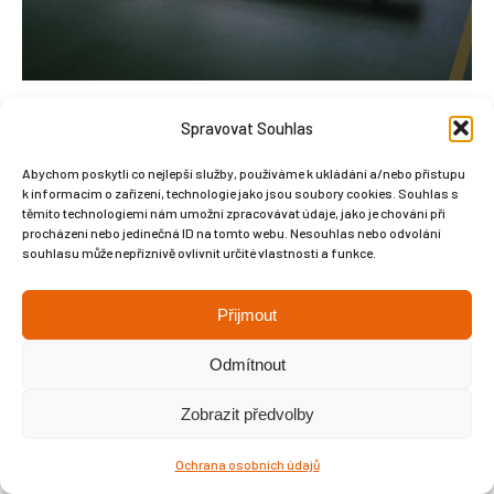
Spravovat Souhlas
Abychom poskytli co nejlepší služby, používáme k ukládání a/nebo přístupu
k informacím o zařízení, technologie jako jsou soubory cookies. Souhlas s
Copyright © Weiron Dynamics, s.r.o. |
Tvorba webových stránek
a
těmito technologiemi nám umožní zpracovávat údaje, jako je chování při
procházení nebo jedinečná ID na tomto webu. Nesouhlas nebo odvolání
SEO
souhlasu může nepříznivě ovlivnit určité vlastnosti a funkce.
Přijmout
Odmítnout
Zobrazit předvolby
Ochrana osobních údajů