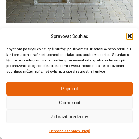
Spravovat Souhlas
Abychom poskytli co nejlepší služby, používáme k ukládání a/nebo přístupu
k informacím o zařízení, technologie jako jsou soubory cookies. Souhlas s
Copyright © Weiron Dynamics, s.r.o. |
Tvorba webových stránek
a
těmito technologiemi nám umožní zpracovávat údaje, jako je chování při
procházení nebo jedinečná ID na tomto webu. Nesouhlas nebo odvolání
SEO
souhlasu může nepříznivě ovlivnit určité vlastnosti a funkce.
Přijmout
Odmítnout
Zobrazit předvolby
Ochrana osobních údajů