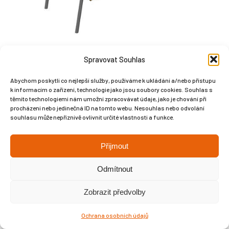
Spravovat Souhlas
Abychom poskytli co nejlepší služby, používáme k ukládání a/nebo přístupu
k informacím o zařízení, technologie jako jsou soubory cookies. Souhlas s
Copyright © Weiron Dynamics, s.r.o. |
Tvorba webových stránek
a
těmito technologiemi nám umožní zpracovávat údaje, jako je chování při
procházení nebo jedinečná ID na tomto webu. Nesouhlas nebo odvolání
SEO
souhlasu může nepříznivě ovlivnit určité vlastnosti a funkce.
Přijmout
Odmítnout
Zobrazit předvolby
Ochrana osobních údajů