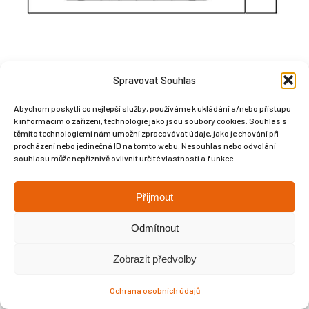
Spravovat Souhlas
Abychom poskytli co nejlepší služby, používáme k ukládání a/nebo přístupu
Copyright © Weiron Dynamics, s.r.o. |
Tvorba webových stránek
a
k informacím o zařízení, technologie jako jsou soubory cookies. Souhlas s
SEO
těmito technologiemi nám umožní zpracovávat údaje, jako je chování při
procházení nebo jedinečná ID na tomto webu. Nesouhlas nebo odvolání
souhlasu může nepříznivě ovlivnit určité vlastnosti a funkce.
Přijmout
Odmítnout
Zobrazit předvolby
Ochrana osobních údajů