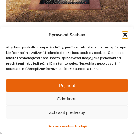
Spravovat Souhlas
Abychom poskytli co nejlepší služby, používáme k ukládání a/nebo přístupu
k informacím o zařízení, technologie jako jsou soubory cookies. Souhlas s
těmito technologiemi nám umožní zpracovávat údaje, jako je chování při
Copyright © Weiron Dynamics, s.r.o. |
Tvorba webových stránek
a
procházení nebo jedinečná ID na tomto webu. Nesouhlas nebo odvolání
SEO
souhlasu může nepříznivě ovlivnit určité vlastnosti a funkce.
Přijmout
Odmítnout
Zobrazit předvolby
Ochrana osobních údajů