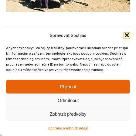
Spravovat Souhlas
Abychom poskytli co nejlepší služby, používáme k ukládání a/nebo přístupu
Copyright © Weiron Dynamics, s.r.o. |
Tvorba webových stránek
a
k informacím o zařízení, technologie jako jsou soubory cookies. Souhlas s
SEO
těmito technologiemi nám umožní zpracovávat údaje, jako je chování při
procházení nebo jedinečná ID na tomto webu. Nesouhlas nebo odvolání
souhlasu může nepříznivě ovlivnit určité vlastnosti a funkce.
Přijmout
Odmítnout
Zobrazit předvolby
Ochrana osobních údajů