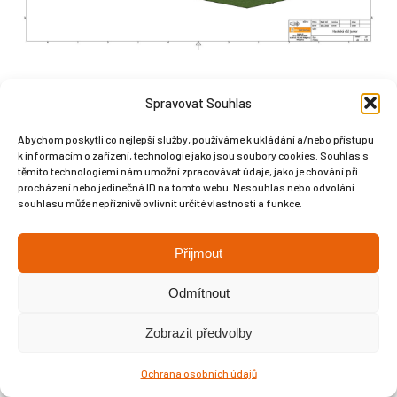
Spravovat Souhlas
Abychom poskytli co nejlepší služby, používáme k ukládání a/nebo přístupu
Copyright © Weiron Dynamics, s.r.o. |
Tvorba webových stránek
a
k informacím o zařízení, technologie jako jsou soubory cookies. Souhlas s
těmito technologiemi nám umožní zpracovávat údaje, jako je chování při
SEO
procházení nebo jedinečná ID na tomto webu. Nesouhlas nebo odvolání
souhlasu může nepříznivě ovlivnit určité vlastnosti a funkce.
Přijmout
Odmítnout
Zobrazit předvolby
Ochrana osobních údajů