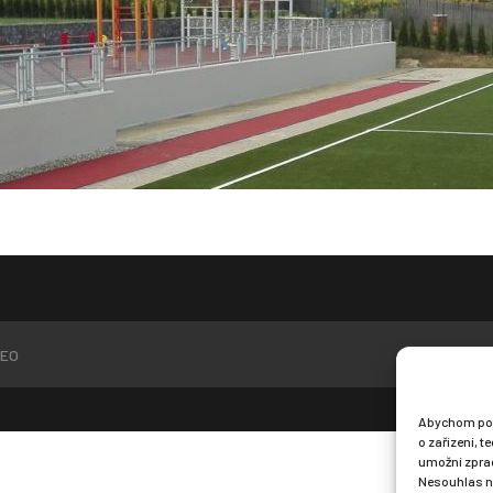
EO
Abychom posk
o zařízení, 
umožní zprac
Nesouhlas ne