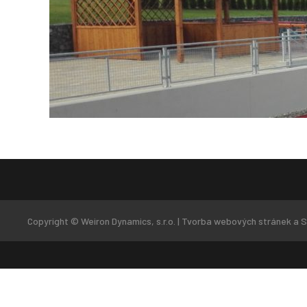
Copyright © Weiron Dynamics, s.r.o. |
Tvorba webových stránek
a
S