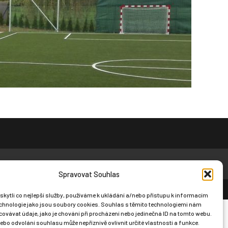
Spravovat Souhlas
ytli co nejlepší služby, používáme k ukládání a/nebo přístupu k informacím
technologie jako jsou soubory cookies. Souhlas s těmito technologiemi nám
ovávat údaje, jako je chování při procházení nebo jedinečná ID na tomto webu.
bo odvolání souhlasu může nepříznivě ovlivnit určité vlastnosti a funkce.