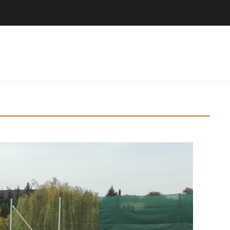
Výrobce sportovního vybavení. Nabízíme široký sortiment pro školy,
sportovní kluby, tělovýchovné jednoty i jednotlivce.
Hledat
Košík
Search: