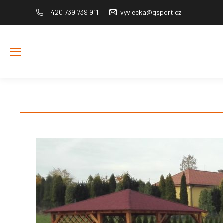
+420 739 739 911
vyvlecka@gsport.cz