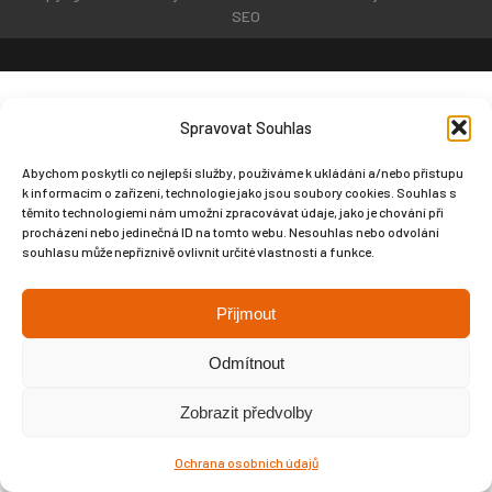
SEO
Spravovat Souhlas
Abychom poskytli co nejlepší služby, používáme k ukládání a/nebo přístupu
k informacím o zařízení, technologie jako jsou soubory cookies. Souhlas s
těmito technologiemi nám umožní zpracovávat údaje, jako je chování při
procházení nebo jedinečná ID na tomto webu. Nesouhlas nebo odvolání
souhlasu může nepříznivě ovlivnit určité vlastnosti a funkce.
Přijmout
Odmítnout
Zobrazit předvolby
Ochrana osobních údajů