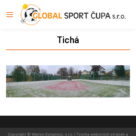
Tichá
Copyright © Weiron Dynamics, s.r.o. |
Tvorba webových stránek
a