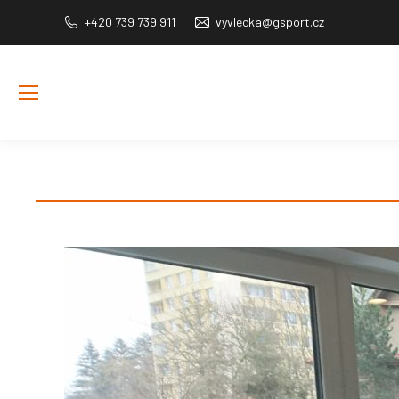
+420 739 739 911
vyvlecka@gsport.cz