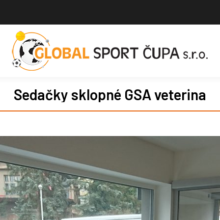
Sedačky sklopné GSA veterina