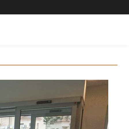
Výrobce sportovního vybavení. Nabízíme široký sortiment pro školy,
sportovní kluby, tělovýchovné jednoty i jednotlivce.
Hledat
Košík
Search: