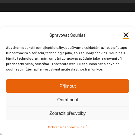
Spravovat Souhlas
Abychom poskytli co nejlepší služby, používáme k ukládání a/nebo přístupu
k informacím o zařízení, technologie jako jsou soubory cookies. Souhlas s
těmito technologiemi nám umožní zpracovávat údaje, jako je chování při
procházení nebo jedinečná ID na tomto webu. Nesouhlas nebo odvolání
souhlasu může nepříznivě ovlivnit určité vlastnosti a funkce.
Přijmout
Odmítnout
Zobrazit předvolby
Ochrana osobních údajů