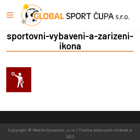
sportovni-vybaveni-a-zarizeni-
ikona
Copyright © Weiron Dynamics, s.r.o. |
Tvorba webových stránek
a
SEO