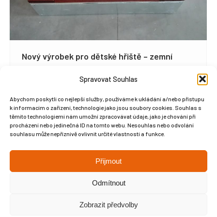
Nový výrobek pro dětské hřiště – zemní
trampolína.
Spravovat Souhlas
Aktuality a novinky
By
Martin Vyvlečka
15 března, 2018
Abychom poskytli co nejlepší služby, používáme k ukládání a/nebo přístupu
Vyrobili jsme náš nový produkt – zemní
k informacím o zařízení, technologie jako jsou soubory cookies. Souhlas s
trampolínu. Na základě požadavků našich
těmito technologiemi nám umožní zpracovávat údaje, jako je chování při
zákazníků jsme začali s výrobou menší trampolíny
procházení nebo jedinečná ID na tomto webu. Nesouhlas nebo odvolání
souhlasu může nepříznivě ovlivnit určité vlastnosti a funkce.
pro zabudování do země. Základ tvoří kovový
rám..
Přijmout
Odmítnout
Zobrazit předvolby