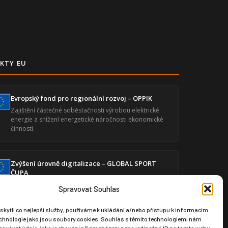
KTY EU
Evropský fond pro regionální rozvoj – OPPIK
Zajištění částečné soběstačnosti výrobou elektrické
energie a snížení energetické náročnosti ekonomické
činnosti.
Zvýšení úrovně digitalizace – GLOBAL SPORT
ČUPA
Posílení digitální infrastruktury prostřednictvím
Spravovat Souhlas
moderního softwaru pro produktový design a výrobní
dokumentaci.
ytli co nejlepší služby, používáme k ukládání a/nebo přístupu k informacím
technologie jako jsou soubory cookies. Souhlas s těmito technologiemi nám