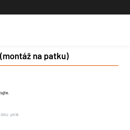
Výrobce sportovního vybavení. Nabízíme široký sortiment pro školy,
sportovní kluby, tělovýchovné jednoty i jednotlivce.
Hledat
Košík
Search:
 (montáž na patku)
ujte.
SKU:
p516