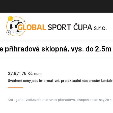
e příhradová sklopná, vys. do 2,5m
27,871.75
Kč
s DPH
Uvedené ceny jsou informativní, pro aktuální nás prosím kontakt
Kategorie:
Venkovní konstrukce příhradová, sklopná do strany Zn