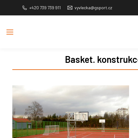
+420 739 739 911
vyvlecka@gsport.cz
Basket. konstrukc