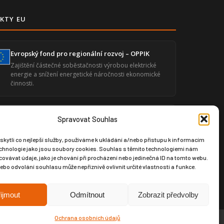
KTY EU
Evropský fond pro regionální rozvoj – OPPIK
Zajištění částečné soběstačnosti výrobou elektrické
energie a snížení energetické náročnosti ekonomické
činnosti.
Zvýšení úrovně digitalizace – GLOBAL SPORT
Spravovat Souhlas
ČUPA
Posílení digitální infrastruktury prostřednictvím
ytli co nejlepší služby, používáme k ukládání a/nebo přístupu k informacím
moderního softwaru pro produktový design a výrobní
technologie jako jsou soubory cookies. Souhlas s těmito technologiemi nám
dokumentaci.
ovávat údaje, jako je chování při procházení nebo jedinečná ID na tomto webu.
bo odvolání souhlasu může nepříznivě ovlivnit určité vlastnosti a funkce.
ijmout
Odmítnout
Zobrazit předvolby
Ochrana osobních údajů