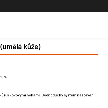
Výrobce sportovního vybavení. Nabízíme široký sortiment pro školy,
sportovní kluby, tělovýchovné jednoty i jednotlivce.
Hledat
Košík
Search:
 (umělá kůže)
ujte.
kůží s kovovými nohami. Jednoduchý systém nastavení