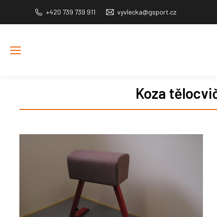
+420 739 739 911
vyvlecka@gsport.cz
Koza tělocvi