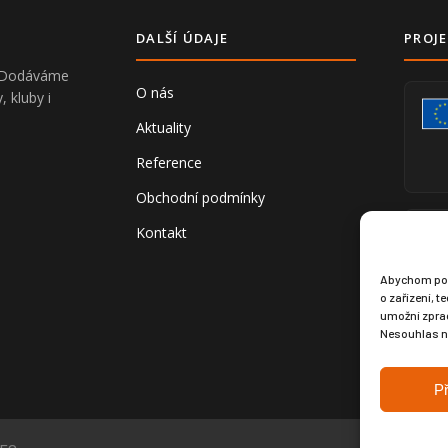
DALŠÍ ÚDAJE
PROJE
V. Dodáváme
O nás
, kluby i
Aktuality
Reference
Obchodní podmínky
Kontakt
Abychom posk
o zařízení, 
umožní zprac
Nesouhlas ne
Př