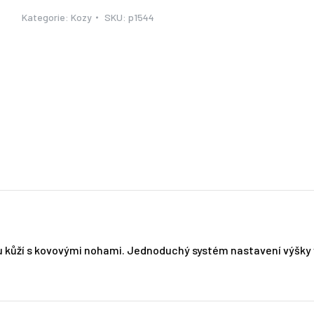
Kategorie:
Kozy
SKU:
p1544
kůží s kovovými nohami. Jednoduchý systém nastavení výšky v