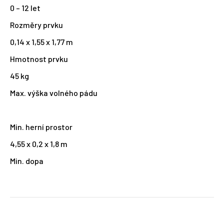
0 – 12 let
Rozměry prvku
0,14 x 1,55 x 1,77 m
Hmotnost prvku
45 kg
Max. výška volného pádu
Min. herní prostor
4,55 x 0,2 x 1,8 m
Min. dopa