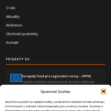
O nás
Aktuality
Reference
Obchodní podmínky
Kontakt
PROJEKTY EU
Evropský fond pro regionální rozvoj – OPPIK
Zajištění částečné soběstačnosti výrobou elektrické
energie a snížení energetické náročnosti ekonomické
činnosti.
Spravovat Souhlas
Abychom poskytli co nejlepší služby, používáme k ukládání a/nebo přístupu
k informacím o zařízení, technologie jako jsou soubory cookies. Souhlas s
Zvýšení úrovně digitalizace – GLOBAL SPORT
těmito technologiemi nám umožní zpracovávat údaje, jako je chování při