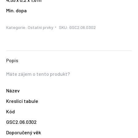
Min. dopa
Kategorie:
Ostatní prvky
SKU:
GSC2.06.0302
Popis
Máte zájem o tento produkt?
Název
Kreslící tabule
Kód
GSC2.06.0302
Doporučený věk