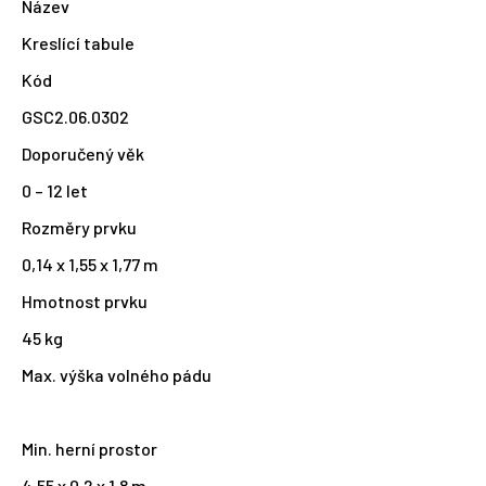
Název
Kreslící tabule
Kód
GSC2.06.0302
Doporučený věk
0 – 12 let
Rozměry prvku
0,14 x 1,55 x 1,77 m
Hmotnost prvku
45 kg
Max. výška volného pádu
Min. herní prostor
4,55 x 0,2 x 1,8 m