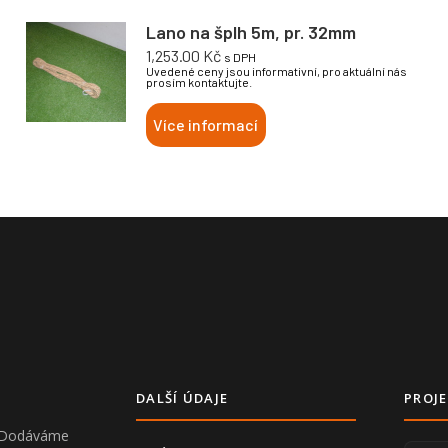
Lano na šplh 5m, pr. 32mm
1,253.00
Kč
s DPH
Uvedené ceny jsou informativní, pro aktuální nás
prosím kontaktujte.
Více informací
DALŠÍ ÚDAJE
PROJE
V. Dodáváme