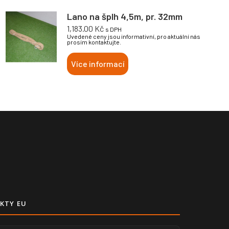
Lano na šplh 4,5m, pr. 32mm
1,183.00
Kč
s DPH
Uvedené ceny jsou informativní, pro aktuální nás
prosím kontaktujte.
Více informací
KTY EU