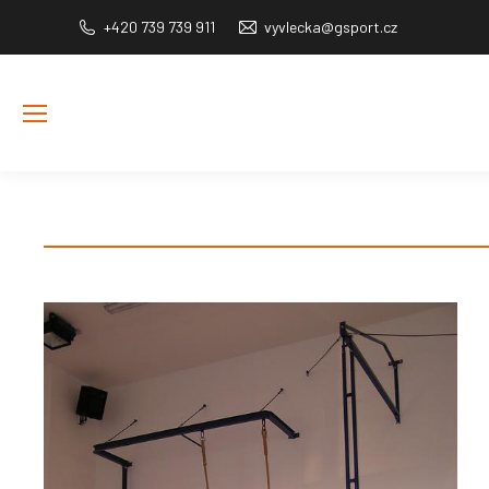
+420 739 739 911
vyvlecka@gsport.cz