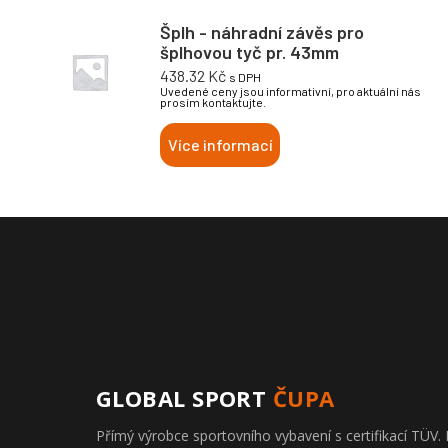
Šplh - náhradní závěs pro
šplhovou tyč pr. 43mm
438.32
Kč
s DPH
Uvedené ceny jsou informativní, pro aktuální nás
prosím kontaktujte.
Více informací
GLOBAL SPORT
ČUPA
Přímý výrobce sportovního vybavení s certifikací TÜ