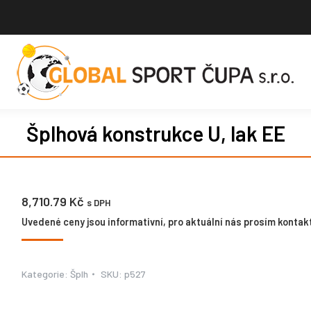
Šplhová konstrukce U, lak EE
8,710.79
Kč
s DPH
Uvedené ceny jsou informativní, pro aktuální nás prosím kontakt
Kategorie:
Šplh
SKU:
p527