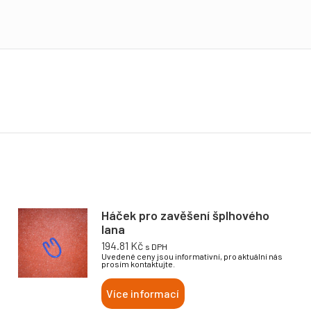
Háček pro zavěšení šplhového
lana
194.81
Kč
s DPH
Uvedené ceny jsou informativní, pro aktuální nás
prosím kontaktujte.
Více informací