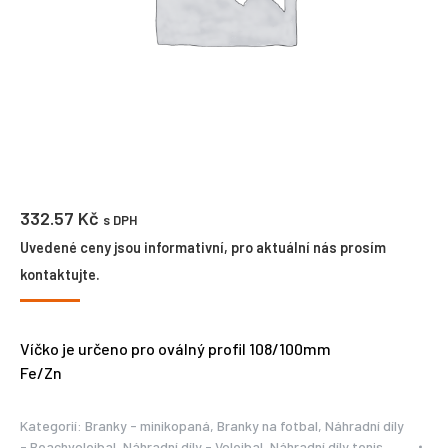
332.57
Kč
s DPH
Uvedené ceny jsou informativní, pro aktuální nás prosím
kontaktujte.
Víčko je určeno pro oválný profil 108/100mm
Fe/Zn
Kategorií:
Branky - minikopaná
,
Branky na fotbal
,
Náhradní díly
- Beachvolejbal
,
Náhradní díly - Volejbal
,
Náhradní díly tenis
,