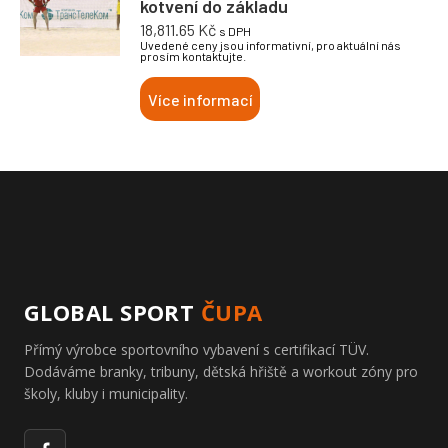
kotvení do základu
18,811.65
Kč
s DPH
Uvedené ceny jsou informativní, pro aktuální nás
prosím kontaktujte.
Více informací
GLOBAL SPORT
ČUPA
Přímý výrobce sportovního vybavení s certifikací TÜV.
Dodáváme branky, tribuny, dětská hřiště a workout zóny pro
školy, kluby i municipality.