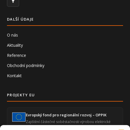
Facebook
DALŠÍ ÚDAJE
O nás
Aktuality
Reference
Obchodní podmínky
Kontakt
PROJEKTY EU
Evropský fond pro regionální rozvoj – OPPIK
Zajištění částečné soběstačnosti výrobou elektrické
energie a snížení energetické náročnosti ekonomické