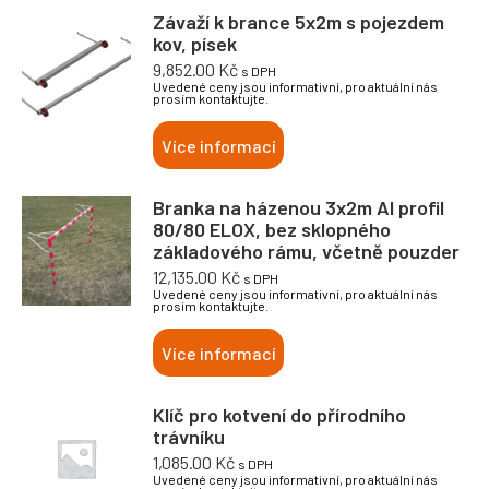
Závaží k brance 5x2m s pojezdem
kov, písek
9,852.00
Kč
s DPH
Uvedené ceny jsou informativní, pro aktuální nás
prosím kontaktujte.
Více informací
Branka na házenou 3x2m Al profil
80/80 ELOX, bez sklopného
základového rámu, včetně pouzder
12,135.00
Kč
s DPH
Uvedené ceny jsou informativní, pro aktuální nás
prosím kontaktujte.
Více informací
Klíč pro kotvení do přírodního
trávníku
1,085.00
Kč
s DPH
Uvedené ceny jsou informativní, pro aktuální nás