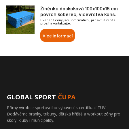
Žíněnka doskoková 100x100x15 cm
povrch koberec, vícevrstvá kons.
Uvedené ceny jsou informativní, pro aktuální nás
prosím kontaktujte.
Více informací
GLOBAL SPORT
ČUPA
Přímý výrobce sportovního vybavení s certifikací TÜV.
Dodáváme branky, tribuny, dětská hřiště a workout zóny pro
školy, kluby i municipality.