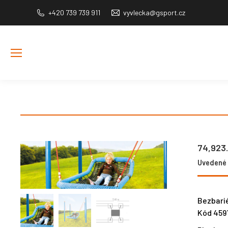
+420 739 739 911
vyvlecka@gsport.cz
74,923
Uvedené c
Bezbarié
Kód 459