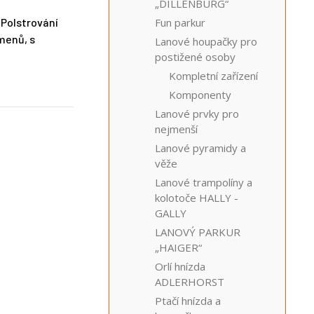
„DILLENBURG“
 Polstrování
Fun parkur
menů, s
Lanové houpačky pro
postižené osoby
Kompletní zařízení
Komponenty
Lanové prvky pro
nejmenší
Lanové pyramidy a
věže
Lanové trampolíny a
kolotoče HALLY -
GALLY
LANOVÝ PARKUR
„HAIGER“
Orlí hnízda
ADLERHORST
Ptačí hnízda a