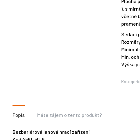
Plocha p
), s mír
včetně 
pramenů,
Sedací pl
Rozměry 
Minimáln
Min. och
Výška pá
Kategori
Popis
Máte zájem o tento produkt?
Bezbariérová lanová hrací zařízení
Kód 4591-50-9