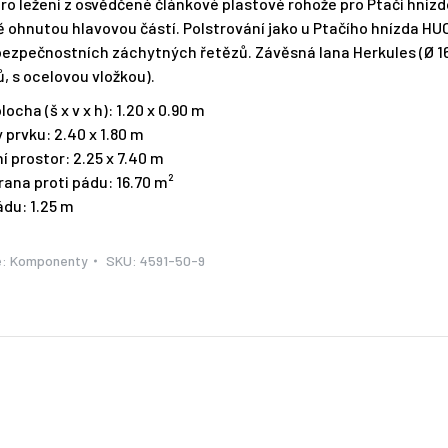
ro ležení z osvědčené článkové plastové rohože pro Ptačí hnízdo
ně ohnutou hlavovou částí. Polstrování jako u Ptačího hnízda HU
bezpečnostních záchytných řetězů. Závěsná lana Herkules (Ø 1
 s ocelovou vložkou).
ocha (š x v x h): 1.20 x 0.90 m
prvku: 2.40 x 1.80 m
í prostor: 2.25 x 7.40 m
rana proti pádu: 16.70 m²
du: 1.25 m
e:
Komponenty
SKU:
4591-50-9