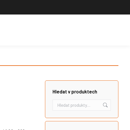
Výrobce sportovního vybavení. Nabízíme široký sortiment pro školy,
sportovní kluby, tělovýchovné jednoty i jednotlivce.
Hledat
Košík
Search:
Hledat v produktech