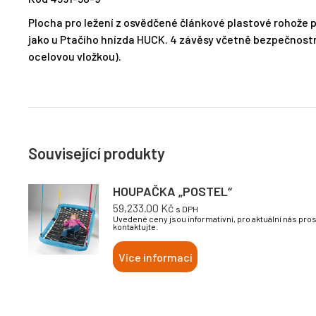
Plocha pro ležení z osvědčené článkové plastové rohože pr
jako u Ptačího hnízda HUCK. 4 závěsy včetně bezpečnost
ocelovou vložkou).
Související produkty
HOUPAČKA „POSTEL“
59,233.00
Kč
s DPH
Uvedené ceny jsou informativní, pro aktuální nás pro
kontaktujte.
Více informací