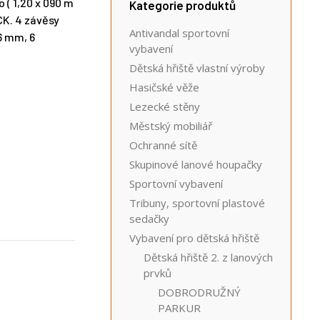
 ( 1,20 x 090 m
Kategorie produktů
CK. 4 závěsy
Antivandal sportovní
6 mm, 6
vybavení
Dětská hřiště vlastní výroby
Hasičské věže
Lezecké stěny
Městský mobiliář
Ochranné sítě
Skupinové lanové houpačky
Sportovní vybavení
Tribuny, sportovní plastové
sedačky
Vybavení pro dětská hřiště
Dětská hřiště 2. z lanových
prvků
DOBRODRUŽNÝ
PARKUR