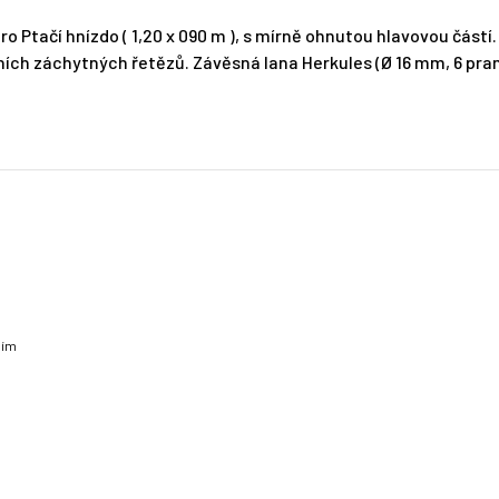
o Ptačí hnízdo ( 1,20 x 090 m ), s mírně ohnutou hlavovou částí.
ních záchytných řetězů. Závěsná lana Herkules (Ø 16 mm, 6 pra
sím