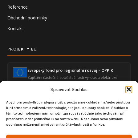
Reference
Obchodní podmínky
Kontakt
PROJEKTY EU
Evropský fond pro regionální rozvoj – OPPIK
Zajištění částečné soběstačnosti výrobou elektrické
energie a snížení energetické náročnosti ekonomické
činnosti.
Spravovat Souhlas
Abychom poskytli co nejlepší služby, používáme k ukládání a/nebo přístupu
k informacím o zařízení, technologie jako jsou soubory cookies. Souhlas s
Zvýšení úrovně digitalizace – GLOBAL SPORT
těmito technologiemi nám umožní zpracovávat údaje, jako je chování při
ČUPA
procházení nebo jedinečná ID na tomto webu. Nesouhlas nebo odvolání
Posílení digitální infrastruktury prostřednictvím
souhlasu může nepříznivě ovlivnit určité vlastnosti a funkce.
moderního softwaru pro produktový design a výrobní
dokumentaci.