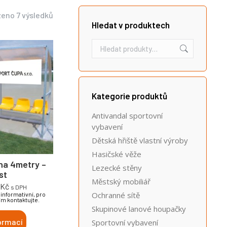
eno 7 výsledků
Hledat v produktech
Kategorie produktů
Antivandal sportovní
vybavení
Dětská hřiště vlastní výroby
Hasičské věže
na 4metry –
Lezecké stěny
st
Městský mobiliář
0
Kč
s DPH
Ochranné sítě
informativní, pro
ím kontaktujte.
Skupinové lanové houpačky
ormací
Sportovní vybavení