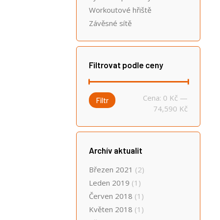
Workoutové hřiště
Závěsné sítě
Filtrovat podle ceny
Minimální
Maximální
Cena:
0 Kč
—
Filtr
cena
cena
74,590 Kč
Archív aktualit
Březen 2021
(2)
Leden 2019
(1)
Červen 2018
(1)
Květen 2018
(1)