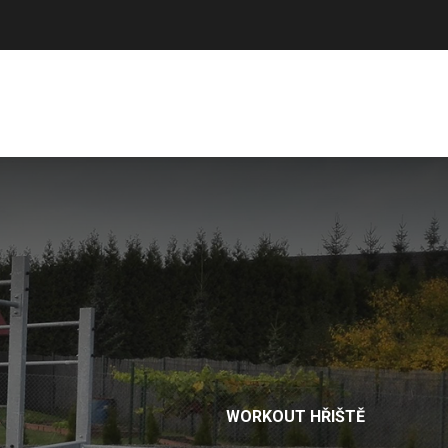
Výrobce sportovního vybavení. Nabízíme široký sortiment pro školy,
sportovní kluby, tělovýchovné jednoty i jednotlivce.
Hledat
Košík
Search:
WORKOUT HŘIŠTĚ