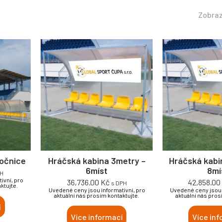
Zobraz
bočnice
Hráčská kabina 3metry –
Hráčská kabi
6míst
8mí
PH
ivní, pro
36,736.00
Kč
42,858.0
s DPH
ktujte.
Uvedené ceny jsou informativní, pro
Uvedené ceny jsou 
aktuální nás prosím kontaktujte.
aktuální nás pros
í
Více informací
Více inf