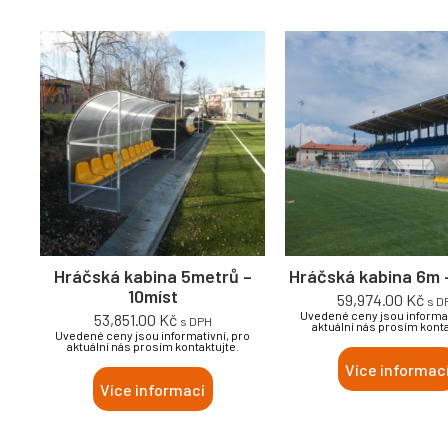
Hráčská kabina 5metrů –
Hráčská kabina 6m 
10míst
59,974.00
Kč
s D
Uvedené ceny jsou informat
53,851.00
Kč
s DPH
aktuální nás prosím konta
Uvedené ceny jsou informativní, pro
aktuální nás prosím kontaktujte.
Více informac
Více informací