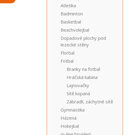
Atletika
Badminton
Basketbal
Beachvolejbal
Dopadové plochy pod
lezecké stěny
Florbal
Fotbal
Branky na fotbal
Hráčská kabina
Lajnovačky
Sítě kopaná
Zábradlí, záchytné sítě
Gymnastika
Házená
Hokejbal
In-line bruslení