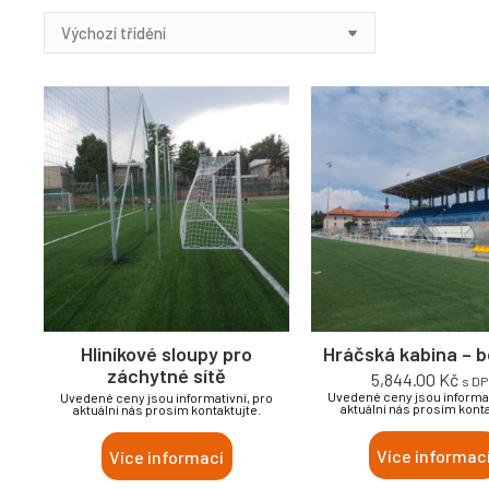
Hliníkové sloupy pro
Hráčská kabina – 
záchytné sítě
5,844.00
Kč
s D
Uvedené ceny jsou informat
Uvedené ceny jsou informativní, pro
aktuální nás prosím konta
aktuální nás prosím kontaktujte.
Více informac
Více informací