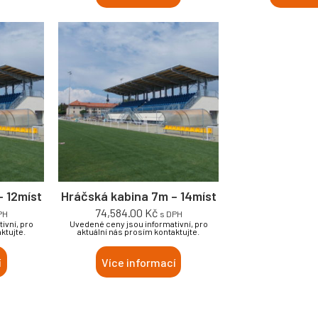
– 12míst
Hráčská kabina 7m – 14míst
74,584.00
Kč
PH
s DPH
ivní, pro
Uvedené ceny jsou informativní, pro
ktujte.
aktuální nás prosím kontaktujte.
í
Více informací