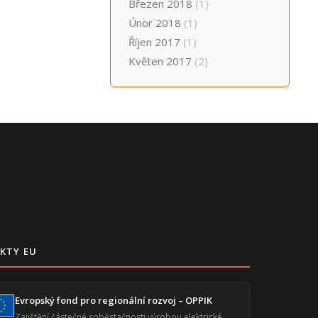
Březen 2018
(1)
Únor 2018
(1)
Říjen 2017
(1)
Květen 2017
(2)
KTY EU
Evropský fond pro regionální rozvoj – OPPIK
Zajištění částečné soběstačnosti výrobou elektrické