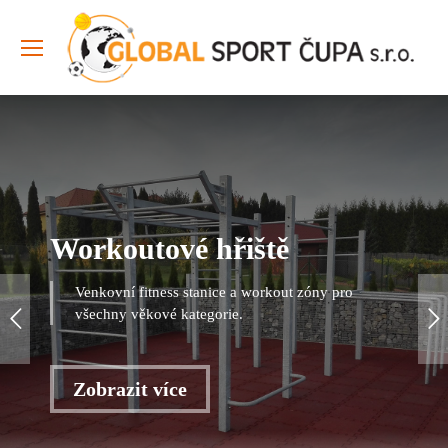
Workoutové hřiště
Venkovní fitness stanice a workout zóny pro
všechny věkové kategorie.
Zobrazit více