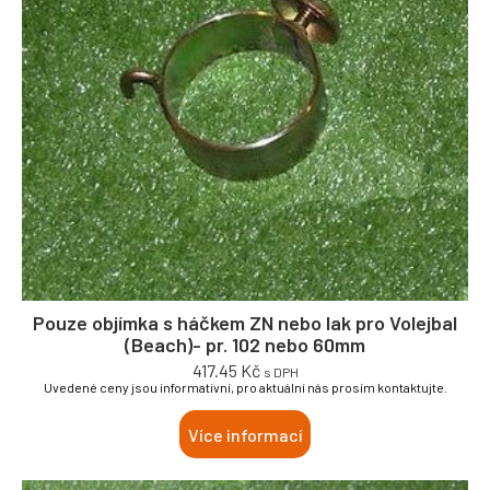
Pouze objímka s háčkem ZN nebo lak pro Volejbal
(Beach)- pr. 102 nebo 60mm
417.45
Kč
s DPH
Uvedené ceny jsou informativní, pro aktuální nás prosím kontaktujte.
Více informací