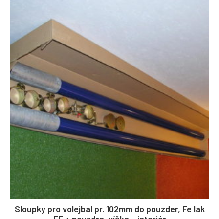
Sloupky pro volejbal pr. 102mm do pouzder, Fe lak
EE + pouzdra, víčka – interiér