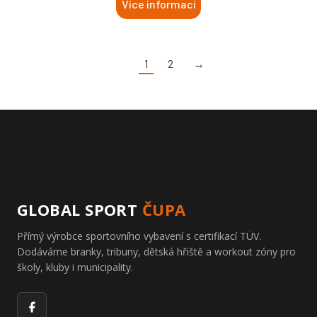
Více informací
1
2
→
GLOBAL SPORT
ČUPA
Přímý výrobce sportovního vybavení s certifikací TÜV.
Dodáváme branky, tribuny, dětská hřiště a workout zóny pro
školy, kluby i municipality.
Facebook