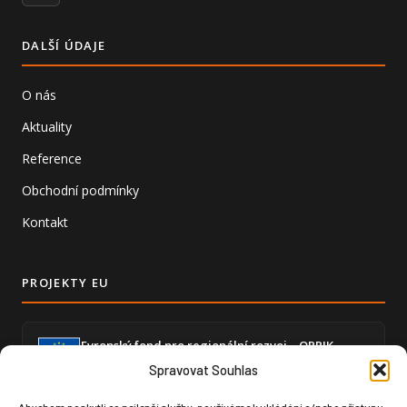
DALŠÍ ÚDAJE
O nás
Aktuality
Reference
Obchodní podmínky
Kontakt
PROJEKTY EU
Evropský fond pro regionální rozvoj – OPPIK
Zajištění částečné soběstačnosti výrobou elektrické
Spravovat Souhlas
energie a snížení energetické náročnosti ekonomické
činnosti.