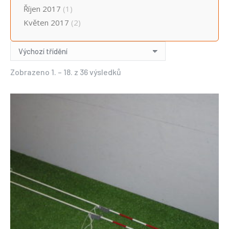
Říjen 2017
(1)
Květen 2017
(2)
Zobrazeno 1. – 18. z 36 výsledků