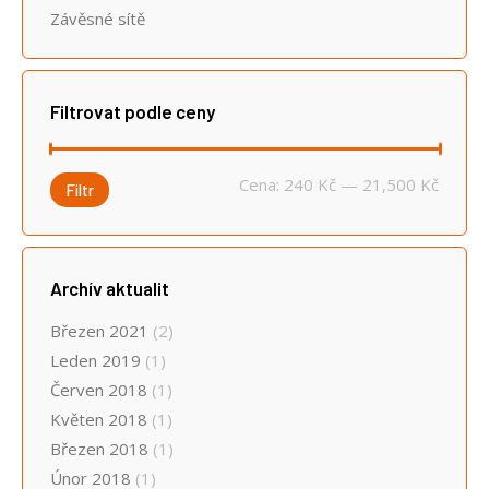
Závěsné sítě
Filtrovat podle ceny
Minimá
Maximá
Cena:
240 Kč
—
21,500 Kč
Filtr
cena
cena
Archív aktualit
Březen 2021
(2)
Leden 2019
(1)
Červen 2018
(1)
Květen 2018
(1)
Březen 2018
(1)
Únor 2018
(1)