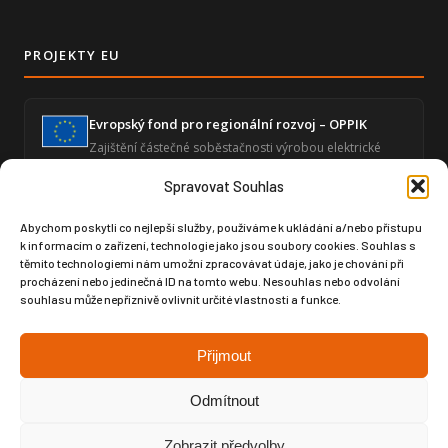
PROJEKTY EU
Evropský fond pro regionální rozvoj – OPPIK
Zajištění částečné soběstačnosti výrobou elektrické
energie a snížení energetické náročnosti ekonomické
činnosti.
Spravovat Souhlas
Abychom poskytli co nejlepší služby, používáme k ukládání a/nebo přístupu
k informacím o zařízení, technologie jako jsou soubory cookies. Souhlas s
Zvýšení úrovně digitalizace – GLOBAL SPORT
těmito technologiemi nám umožní zpracovávat údaje, jako je chování při
ČUPA
procházení nebo jedinečná ID na tomto webu. Nesouhlas nebo odvolání
Posílení digitální infrastruktury prostřednictvím
souhlasu může nepříznivě ovlivnit určité vlastnosti a funkce.
moderního softwaru pro produktový design a výrobní
dokumentaci.
Přijmout
Odmítnout
Zobrazit předvolby
Copyright © Weiron Dynamics, s.r.o. |
Tvorba webových stránek
a