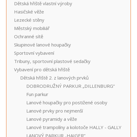
Dětská hřiště vlastní výroby
Hasičské věže
Lezecké stěny
Městský mobiliář
Ochranné sítě
Skupinové lanové houpačky
Sportovní vybavení
Tribuny, sportovní plastové sedačky
Vybavení pro dětská hřiště
Dětská hřiště 2. z lanových prvků
DOBRODRUŽNÝ PARKUR „DILLENBURG“
Fun parkur
Lanové houpačky pro postižené osoby
Lanové prvky pro nejmenší
Lanové pyramidy a věže
Lanové trampolíny a kolotoče HALLY - GALLY
LANOVÝ PARKUR „HAIGER“