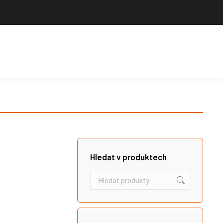
Výrobce sportovního vybavení. Nabízíme široký sortiment pro školy,
sportovní kluby, tělovýchovné jednoty i jednotlivce.
Hledat
Košík
Search:
Hledat v produktech