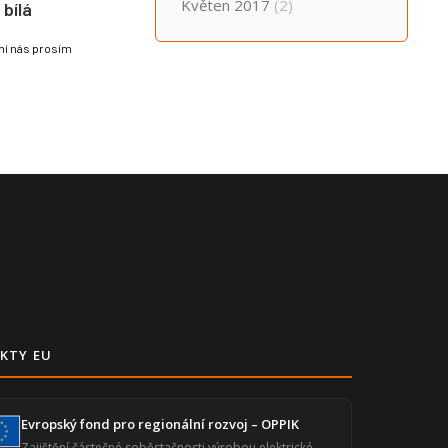
Květen 2017
(2)
bílá
lní nás prosím
KTY EU
Evropský fond pro regionální rozvoj – OPPIK
Zajištění částečné soběstačnosti výrobou elektrické