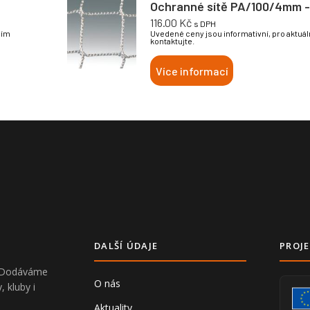
Ochranné sítě PA/100/4mm - 
116.00
Kč
s DPH
sím
Uvedené ceny jsou informativní, pro aktuá
kontaktujte.
Více informací
DALŠÍ ÚDAJE
PROJE
V. Dodáváme
O nás
, kluby i
Aktuality