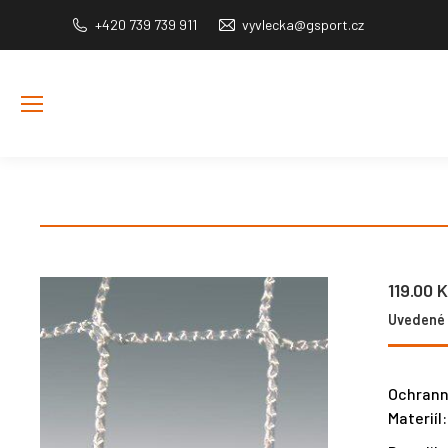
+420 739 739 911
vyvlecka@gsport.cz
119.00
K
Uvedené c
Ochrann
Materiíl