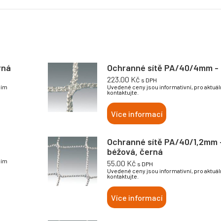
rná
Ochranné sítě PA/40/4mm - 
223.00
Kč
s DPH
sím
Uvedené ceny jsou informativní, pro aktuá
kontaktujte.
Více informací
Ochranné sítě PA/40/1,2mm -
béžová, černá
sím
55.00
Kč
s DPH
Uvedené ceny jsou informativní, pro aktuá
kontaktujte.
Více informací