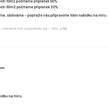
osti 10m2 počítáme příplatek 50%
kosti 30m2 počítáme příplatek 20%
eme, obšíváme – poptejte nás připravíme Vám nabídku na míru.
e:
Ochranné sítě z polyamidu-pa
SKU:
p366
5mm
ídku na míru.