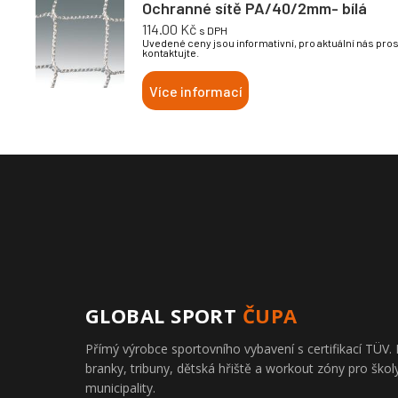
Ochranné sítě PA/40/2mm- bílá
114.00
Kč
s DPH
Uvedené ceny jsou informativní, pro aktuální nás pro
kontaktujte.
Více informací
GLOBAL SPORT
ČUPA
Přímý výrobce sportovního vybavení s certifikací TÜ
branky, tribuny, dětská hřiště a workout zóny pro školy
municipality.