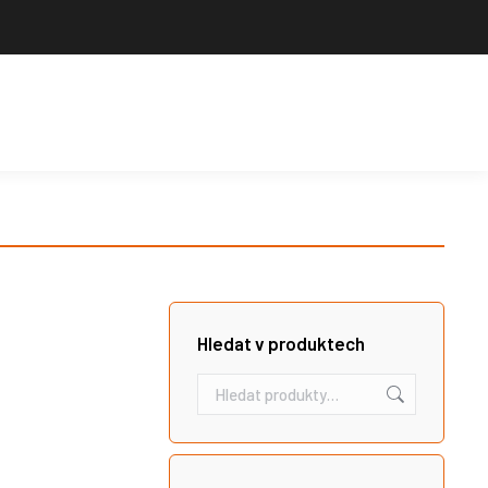
Výrobce sportovního vybavení. Nabízíme široký sortiment pro školy,
sportovní kluby, tělovýchovné jednoty i jednotlivce.
Hledat
Košík
Search:
Hledat v produktech