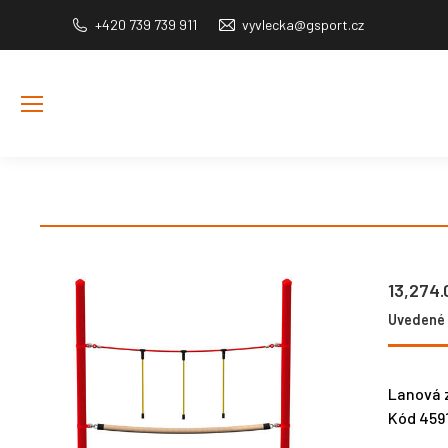
+420 739 739 911
vyvlecka@gsport.cz
13,274
Uvedené c
Lanová z
Kód 459