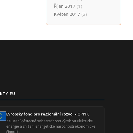
Říjen 2017
(1)
Květen 2017
(2)
KTY EU
Evropský fond pro regionální rozvoj – OPPIK
Zajištění částečné soběstačnosti výrobou elektrické
energie a snížení energetické náročnosti ekonomické
činnosti.