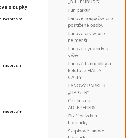
„DILLENBURG“
ové sloupky
Fun parkur
Lanové houpačky pro
lní nás prosím
postižené osoby
Lanové prvky pro
nejmenší
Lanové pyramidy a
věže
Lanové trampolíny a
lní nás prosím
kolotoče HALLY -
GALLY
LANOVÝ PARKUR
„HAIGER“
Orlí hnízda
ADLERHORST
lní nás prosím
Ptačí hnízda a
houpačky
Skupinové lanové
houpačky