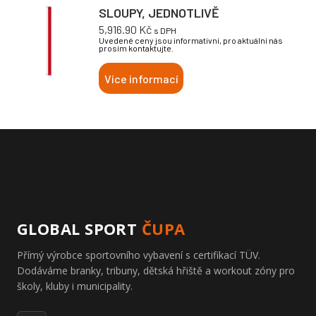
SLOUPY, JEDNOTLIVĚ
5,916.90
Kč
s DPH
Uvedené ceny jsou informativní, pro aktuální nás
prosím kontaktujte.
Více informací
GLOBAL SPORT
ČUPA
Přímý výrobce sportovního vybavení s certifikací TÜV.
Dodáváme branky, tribuny, dětská hřiště a workout zóny pro
školy, kluby i municipality.