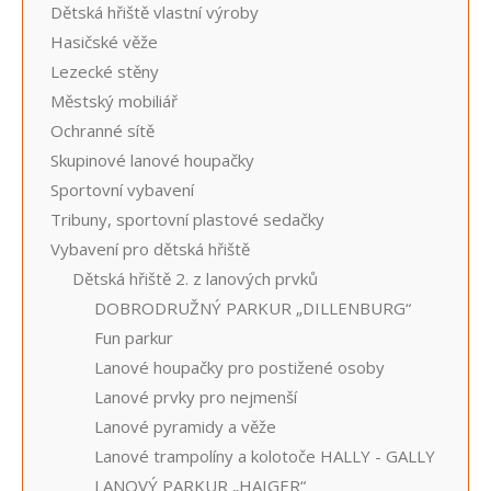
Dětská hřiště vlastní výroby
Hasičské věže
Lezecké stěny
Městský mobiliář
Ochranné sítě
Skupinové lanové houpačky
Sportovní vybavení
Tribuny, sportovní plastové sedačky
Vybavení pro dětská hřiště
Dětská hřiště 2. z lanových prvků
DOBRODRUŽNÝ PARKUR „DILLENBURG“
Fun parkur
Lanové houpačky pro postižené osoby
Lanové prvky pro nejmenší
Lanové pyramidy a věže
Lanové trampolíny a kolotoče HALLY - GALLY
LANOVÝ PARKUR „HAIGER“