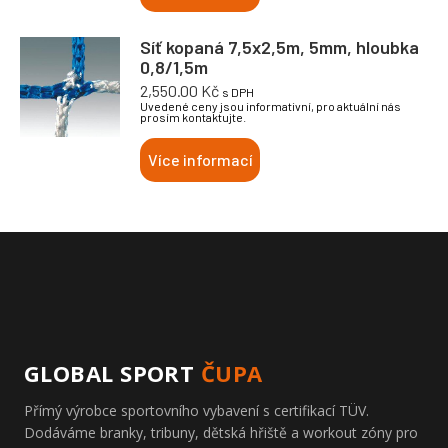
Síť kopaná 7,5x2,5m, 5mm, hloubka
0,8/1,5m
2,550.00
Kč
s DPH
Uvedené ceny jsou informativní, pro aktuální nás
prosím kontaktujte.
Více informací
GLOBAL SPORT
ČUPA
Přímý výrobce sportovního vybavení s certifikací TÜV.
Dodáváme branky, tribuny, dětská hřiště a workout zóny pro