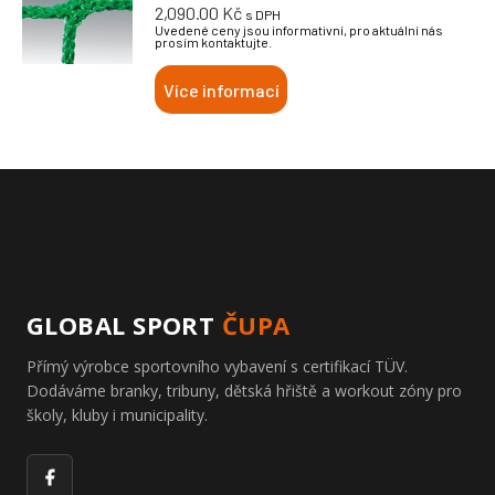
2,090.00
Kč
s DPH
Uvedené ceny jsou informativní, pro aktuální nás
prosím kontaktujte.
Více informací
GLOBAL SPORT
ČUPA
Přímý výrobce sportovního vybavení s certifikací TÜV.
Dodáváme branky, tribuny, dětská hřiště a workout zóny pro
školy, kluby i municipality.
Facebook