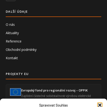
DALŠÍ ÚDAJE
O nás
Aktuality
Reference
Obchodní podmínky
Kontakt
PROJEKTY EU
Evropský fond pro regionální rozvoj – OPPIK
Zajištění částečné soběstačnosti výrobou elektrické
energie a snížení energetické náročnosti ekonomické
činnosti.
Spravovat Souhlas