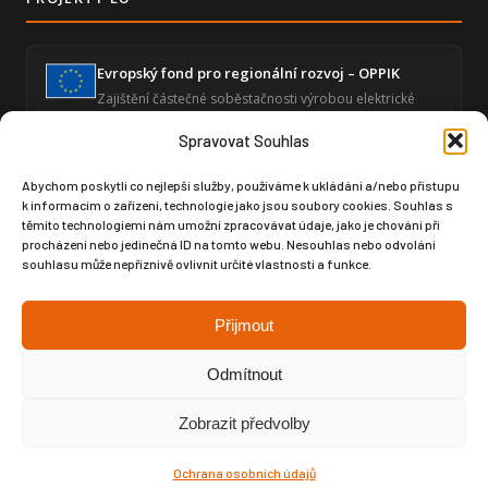
Evropský fond pro regionální rozvoj – OPPIK
Zajištění částečné soběstačnosti výrobou elektrické
energie a snížení energetické náročnosti ekonomické
činnosti.
Spravovat Souhlas
Abychom poskytli co nejlepší služby, používáme k ukládání a/nebo přístupu
k informacím o zařízení, technologie jako jsou soubory cookies. Souhlas s
Zvýšení úrovně digitalizace – GLOBAL SPORT
těmito technologiemi nám umožní zpracovávat údaje, jako je chování při
ČUPA
procházení nebo jedinečná ID na tomto webu. Nesouhlas nebo odvolání
Posílení digitální infrastruktury prostřednictvím
souhlasu může nepříznivě ovlivnit určité vlastnosti a funkce.
moderního softwaru pro produktový design a výrobní
dokumentaci.
Přijmout
Odmítnout
Zobrazit předvolby
Copyright © Weiron Dynamics, s.r.o. |
Tvorba webových stránek
a
SEO
Ochrana osobních údajů