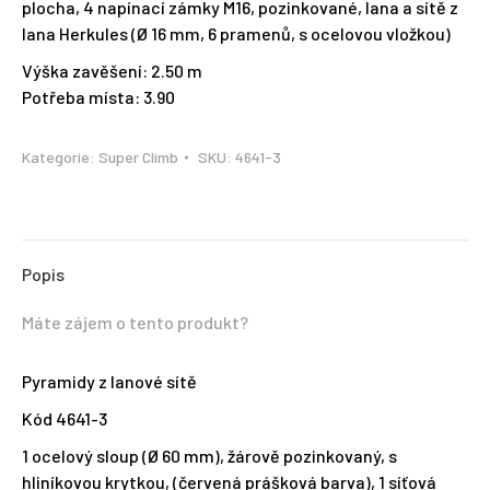
plocha, 4 napínací zámky M16, pozinkované, lana a sítě z
lana Herkules (Ø 16 mm, 6 pramenů, s ocelovou vložkou)
Výška zavěšení: 2.50 m
Potřeba místa: 3.90
Kategorie:
Super Climb
SKU:
4641-3
Popis
Máte zájem o tento produkt?
Pyramidy z lanové sítě
Kód 4641-3
1 ocelový sloup (Ø 60 mm), žárově pozinkovaný, s
hliníkovou krytkou, (červená prášková barva), 1 síťová