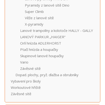
Pyramidy z lanové sítě Dino
Super Climb
Věže z lanové sítě
X-pyramidy
Lanové trampolíny a kolotoče HALLY - GALLY
LANOVÝ PARKUR „HAIGER“
Orlí hnízda ADLERHORST
Ptačí hnízda a houpačky
Skupinové lanové houpačky
Vario
Závěsné sítě
Dopad. plochy, pryž. dlažba a obrubníky
Vybavení pro školy
Workoutové hřiště
Závěsné sítě