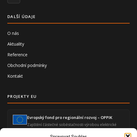
DALŠÍ ÚDAJE
O nás
Aktuality
Reference
Obchodní podmínky
Kontakt
PROJEKTY EU
Evropský fond pro regionální rozvoj – OPPIK
Zajištění částečné soběstačnosti výrobou elektrické
energie a snížení energetické náročnosti ekonomické
činnosti.
Spravovat Souhlas