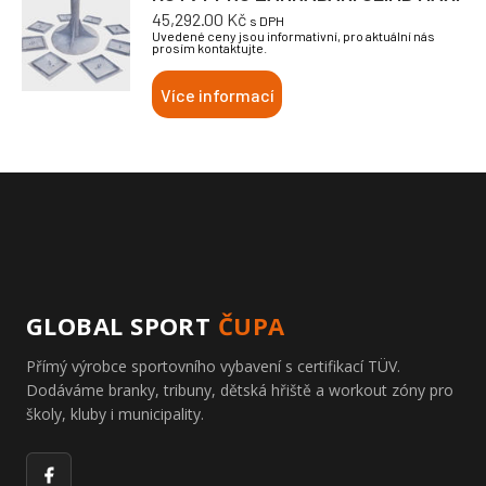
45,292.00
Kč
s DPH
Uvedené ceny jsou informativní, pro aktuální nás
prosím kontaktujte.
Více informací
GLOBAL SPORT
ČUPA
Přímý výrobce sportovního vybavení s certifikací TÜV.
Dodáváme branky, tribuny, dětská hřiště a workout zóny pro
školy, kluby i municipality.
Facebook