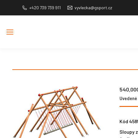
+420 739 739 911
vyvlecka@gsport.cz
540,00
Uvedené c
Kód 458
Sloupy z