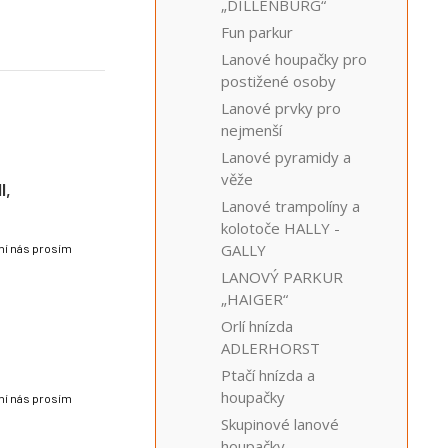
„DILLENBURG“
Fun parkur
Lanové houpačky pro
postižené osoby
Lanové prvky pro
nejmenší
Lanové pyramidy a
věže
I,
Lanové trampolíny a
kolotoče HALLY -
GALLY
lní nás prosím
LANOVÝ PARKUR
„HAIGER“
Orlí hnízda
ADLERHORST
Ptačí hnízda a
houpačky
lní nás prosím
Skupinové lanové
houpačky