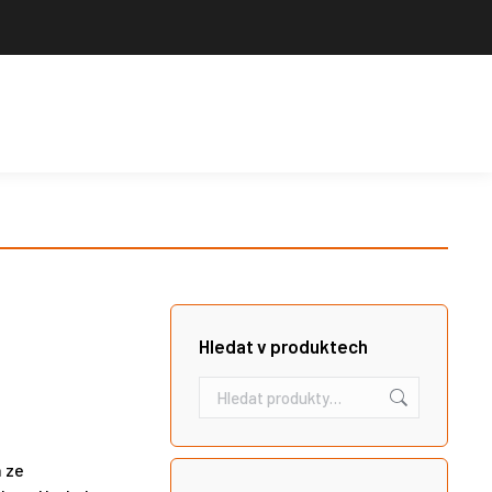
Výrobce sportovního vybavení. Nabízíme široký sortiment pro školy,
sportovní kluby, tělovýchovné jednoty i jednotlivce.
Hledat
Košík
Search:
Hledat v produktech
a ze