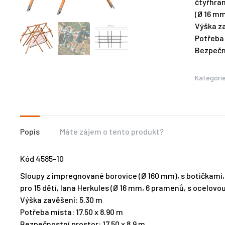
čtyřhran
(Ø 16 mm
Výška za
Potřeba 
Bezpečno
Kategori
Popis
Máte zájem o tento produkt?
Kód 4585-10
Sloupy z impregnované borovice (Ø 160 mm), s botičkami, 
pro 15 dětí, lana Herkules (Ø 16 mm, 6 pramenů, s ocelovou
Výška zavěšení: 5.30 m
Potřeba místa: 17.50 x 8.90 m
Bezpečnostní prostor: 17.50 x 8,9 m