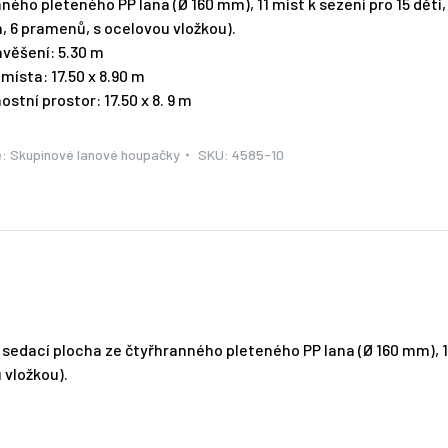
ného pleteného PP lana (Ø 160 mm), 11 míst k sezení pro 15 dětí,
, 6 pramenů, s ocelovou vložkou).
věšení: 5.30 m
místa: 17.50 x 8.90 m
stní prostor: 17.50 x 8. 9 m
e:
Skupinové lanové houpačky
SKU:
4585-10
sedací plocha ze čtyřhranného pleteného PP lana (Ø 160 mm), 1
 vložkou).