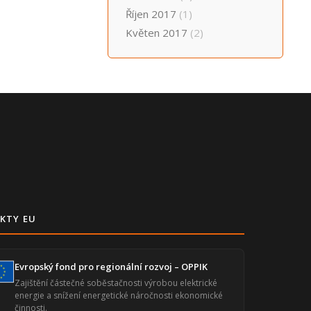
Říjen 2017
(1)
Květen 2017
(2)
KTY EU
Evropský fond pro regionální rozvoj – OPPIK
Zajištění částečné soběstačnosti výrobou elektrické
energie a snížení energetické náročnosti ekonomické
činnosti.