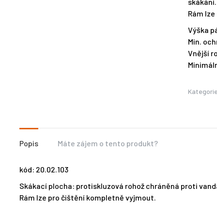
skákání.
Rám lze 
Výška p
Min. och
Vnější r
Minimáln
Kategori
Popis
Máte zájem o tento produkt?
kód: 20.02.103
Skákací plocha: protiskluzová rohož chráněná proti vanda
Rám lze pro čištění kompletně vyjmout.