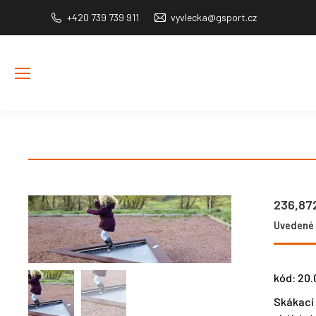
+420 739 739 911
vyvlecka@gsport.cz
236,87
Uvedené c
kód: 20.
Skákací 