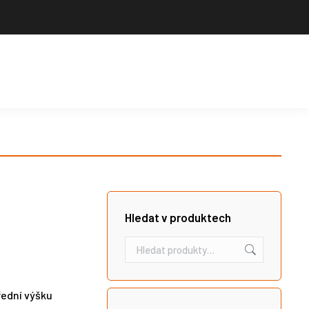
Výrobce sportovního vybavení. Nabízíme široký sortiment pro školy,
sportovní kluby, tělovýchovné jednoty i jednotlivce.
Hledat
Košík
Search:
Hledat v produktech
řední výšku