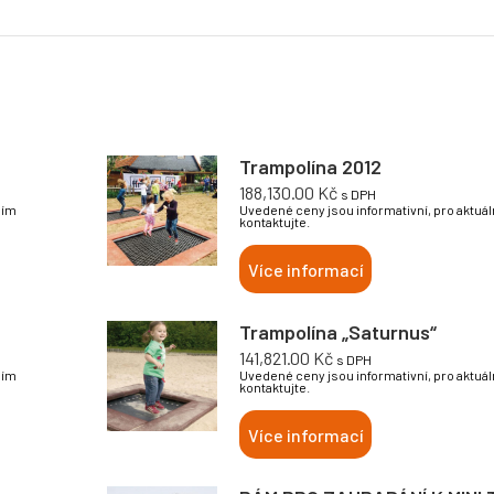
Trampolína 2012
188,130.00
Kč
s DPH
sím
Uvedené ceny jsou informativní, pro aktuá
kontaktujte.
Více informací
Trampolína „Saturnus“
141,821.00
Kč
s DPH
sím
Uvedené ceny jsou informativní, pro aktuá
kontaktujte.
Více informací