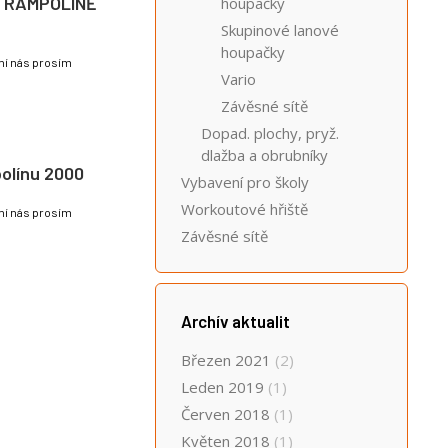
 TRAMPOLÍNĚ
houpačky
Skupinové lanové
houpačky
lní nás prosím
Vario
Závěsné sítě
Dopad. plochy, pryž.
dlažba a obrubníky
olínu 2000
Vybavení pro školy
Workoutové hřiště
lní nás prosím
Závěsné sítě
Archív aktualit
Březen 2021
(2)
Leden 2019
(1)
Červen 2018
(1)
Květen 2018
(1)