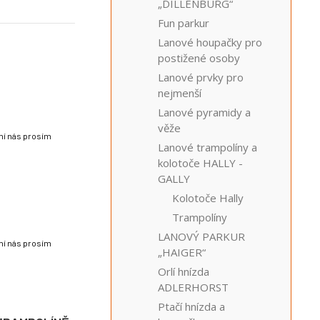
„DILLENBURG“
Fun parkur
Lanové houpačky pro
postižené osoby
Lanové prvky pro
nejmenší
Lanové pyramidy a
věže
lní nás prosím
Lanové trampolíny a
kolotoče HALLY -
GALLY
Kolotoče Hally
Trampolíny
LANOVÝ PARKUR
lní nás prosím
„HAIGER“
Orlí hnízda
ADLERHORST
Ptačí hnízda a