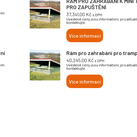
RÁM PRO ZAHRABÁNÍ K MINI
PRO ZAPUŠTĚNÍ
sím
37,341.00
Kč
s DPH
Uvedené ceny jsou informativní, pro aktuá
kontaktujte.
Více informací
ní
Rám pro zahrabání pro tramp
40,245.00
Kč
s DPH
sím
Uvedené ceny jsou informativní, pro aktuá
kontaktujte.
Více informací