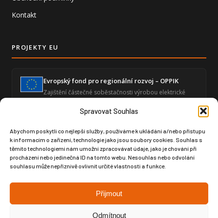
Kontakt
PROJEKTY EU
Evropský fond pro regionální rozvoj – OPPIK
Zajištění částečné soběstačnosti výrobou elektrické
energie a snížení energetické náročnosti ekonomické
činnosti.
Spravovat Souhlas
Abychom poskytli co nejlepší služby, používáme k ukládání a/nebo přístupu
k informacím o zařízení, technologie jako jsou soubory cookies. Souhlas s
Zvýšení úrovně digitalizace – GLOBAL SPORT
těmito technologiemi nám umožní zpracovávat údaje, jako je chování při
ČUPA
procházení nebo jedinečná ID na tomto webu. Nesouhlas nebo odvolání
Posílení digitální infrastruktury prostřednictvím
souhlasu může nepříznivě ovlivnit určité vlastnosti a funkce.
moderního softwaru pro produktový design a výrobní
dokumentaci.
Přijmout
Odmítnout