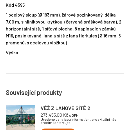
Kód 4595
1 ocelový sloup (Ø 193 mm), žárově pozinkovaný, délka
7,00 m, s hliníkovou krytkou, (červená prášková barva), 2
horizontální sítě, 1 síťová plocha, 8 napínacích zámků
M16, pozinkované, lana a sítě z lana Herkules (Ø 16 mm, 6
pramenů, s ocelovou vložkou)
Výška
Související produkty
VĚŽ Z LANOVÉ SÍTĚ 2
273,455.00
Kč
s DPH
Uvedené ceny jsou informativní, pro aktuální nás
prosím kontaktujte.