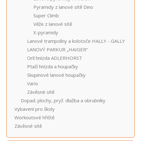
Pyramidy z lanové sítě Dino
Super Climb
Věže z lanové sítě
X-pyramidy
Lanové trampolíny a kolotoče HALLY - GALLY
LANOVÝ PARKUR „HAIGER“
Orlí hnízda ADLERHORST
Ptačí hnízda a houpačky
Skupinové lanové houpačky
Vario
Závěsné sítě
Dopad. plochy, pryž. dlažba a obrubníky
Vybavení pro školy
Workoutové hřiště
Závěsné sítě