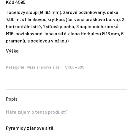
Kód 4595
1 ocelový sloup (Ø 193 mm), žárově pozinkovaný, délka
7,00 m, s hliníkovou krytkou, (červená prášková barva), 2
horizontální sítě, 1 síťová plocha, 8 napínacích zámků
M16, pozinkované, lana a sítě z lana Herkules (Ø 16 mm, 6
pramenů, s ocelovou vložkou)
Výška
Kategorie:
Věže z lanové sítě
SKU:
4595
Popis
Máte zájem o tento produkt?
Pyramidy z lanové sítě