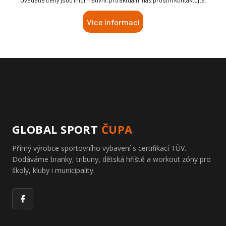
Uvedené ceny jsou informativní, pro aktuální nás prosím kontaktujte.
Více informací
GLOBAL SPORT
ČUPA
Přímý výrobce sportovního vybavení s certifikací TÜV.
Dodáváme branky, tribuny, dětská hřiště a workout zóny pro
školy, kluby i municipality.
Facebook