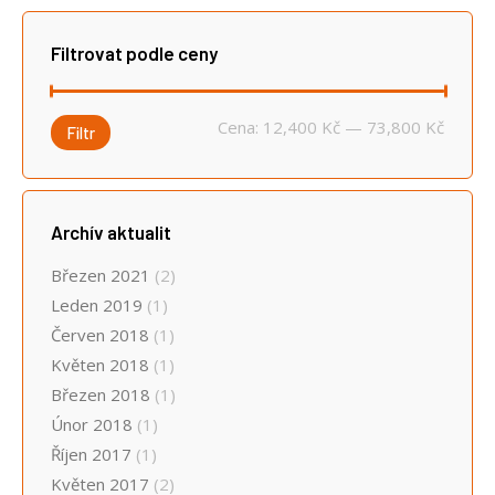
Filtrovat podle ceny
Minimá
Maximá
Cena:
12,400 Kč
—
73,800 Kč
Filtr
cena
cena
Archív aktualit
Březen 2021
(2)
Leden 2019
(1)
Červen 2018
(1)
Květen 2018
(1)
Březen 2018
(1)
Únor 2018
(1)
Říjen 2017
(1)
Květen 2017
(2)