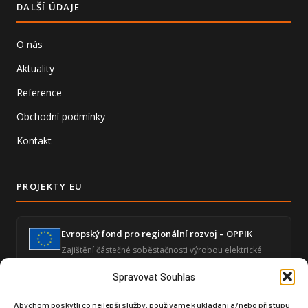
DALŠÍ ÚDAJE
O nás
Aktuality
Reference
Obchodní podmínky
Kontakt
PROJEKTY EU
Evropský fond pro regionální rozvoj – OPPIK
Zajištění částečné soběstačnosti výrobou elektrické
energie a snížení energetické náročnosti ekonomické
činnosti.
Spravovat Souhlas
Abychom poskytli co nejlepší služby, používáme k ukládání a/nebo přístupu