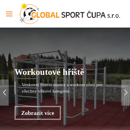
Workoutové hřiště
Venkovní fitness stanice a workout zóny pro
všechny věkové kategorie.
Zobrazit více