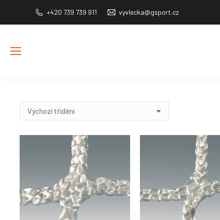
+420 739 739 911
vyvlecka@gsport.cz