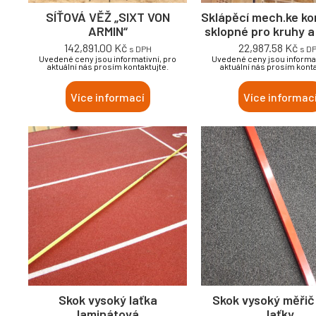
SÍŤOVÁ VĚŽ „SIXT VON
Sklápěcí mech.ke ko
ARMIN“
sklopné pro kruhy a
142,891.00
Kč
22,987.58
Kč
s DPH
s D
Uvedené ceny jsou informativní, pro
Uvedené ceny jsou informat
aktuální nás prosím kontaktujte.
aktuální nás prosím konta
Více informací
Více informac
Skok vysoký laťka
Skok vysoký měřič
laminátová
laťky