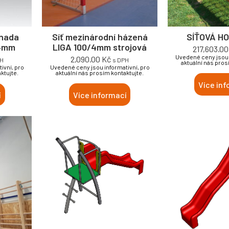
anada
Síť mezinárodní házená
SÍŤOVÁ H
4mm
LIGA 100/4mm strojová
217,603.0
Uvedené ceny jsou 
2,090.00
Kč
PH
s DPH
aktuální nás pros
ivní, pro
Uvedené ceny jsou informativní, pro
ktujte.
aktuální nás prosím kontaktujte.
Více inf
í
Více informací