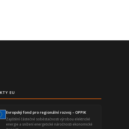
KTY EU
Evropský fond pro regionální rozvoj – OPPIK
Zajištění částečné soběstačnosti výrobou elektrické
energie a snížení energetické náročnosti ekonomické