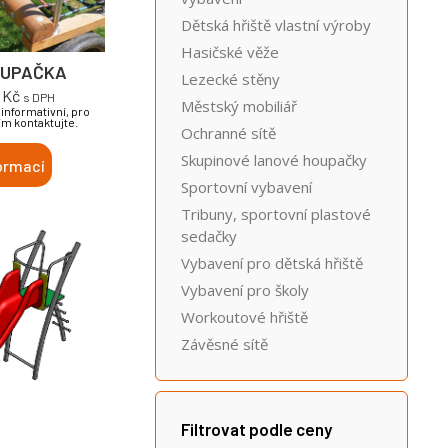
Dětská hřiště vlastní výroby
Hasičské věže
OUPAČKA
Lezecké stěny
0
Kč
s DPH
Městský mobiliář
informativní, pro
ím kontaktujte.
Ochranné sítě
Skupinové lanové houpačky
ormací
Sportovní vybavení
Tribuny, sportovní plastové
sedačky
Vybavení pro dětská hřiště
Vybavení pro školy
Workoutové hřiště
Závěsné sítě
Filtrovat podle ceny