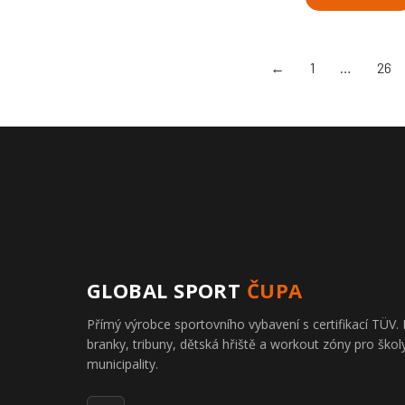
←
1
…
26
GLOBAL SPORT
ČUPA
Přímý výrobce sportovního vybavení s certifikací TÜ
branky, tribuny, dětská hřiště a workout zóny pro školy
municipality.