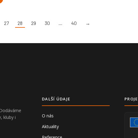
27
28
29
30
…
40
→
DALŠÍ ÚDAJE
PROJE
V. Dodáváme
O nás
, kluby i
Aktuality
Reference