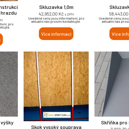
nstrukci
Skluzavka 1,0m
Skluzav
 hrazdu
42,952.00
Kč
58,443.0
s DPH
Uvedené ceny jsou informativní, pro
Uvedené ceny jsou 
PH
aktuální nás prosím kontaktujte.
aktuální nás pros
ivní, pro
ktujte.
Více informací
Více inf
í
 výšky
Skříňka pro 
Skok vysoký souprava