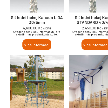
Síť lední hokej Kanada LIGA
Síť lední hokej K
30/5mm
STANDARD 40/
4,600.00
Kč
2,450.00
Kč
s DPH
s D
Uvedené ceny jsou informativní, pro
Uvedené ceny jsou informat
aktuální nás prosím kontaktujte.
aktuální nás prosím konta
Více informací
Více informac