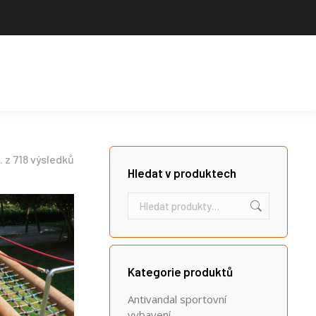
Výrobce sportovního vybavení. Nabízíme široký sortiment pro školy,
sportovní kluby, tělovýchovné jednoty i jednotlivce.
Hledat
Košík
Search:
 z 718 výsledků
Hledat v produktech
Kategorie produktů
Antivandal sportovní
vybavení