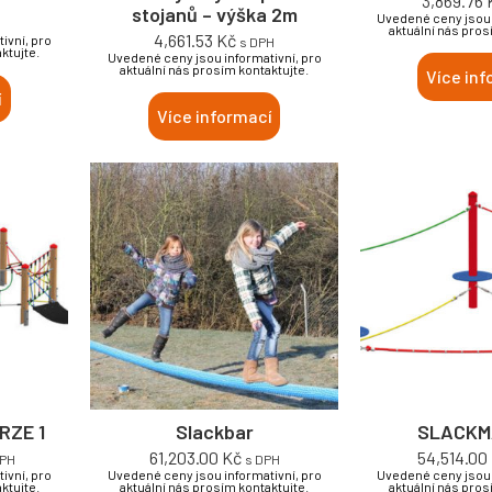
3,869.76
stojanů – výška 2m
Uvedené ceny jsou 
aktuální nás pros
4,661.53
Kč
ivní, pro
s DPH
ktujte.
Uvedené ceny jsou informativní, pro
aktuální nás prosím kontaktujte.
Více inf
í
Více informací
RZE 1
Slackbar
SLACKM
61,203.00
Kč
54,514.00
DPH
s DPH
ivní, pro
Uvedené ceny jsou informativní, pro
Uvedené ceny jsou 
ktujte.
aktuální nás prosím kontaktujte.
aktuální nás pros