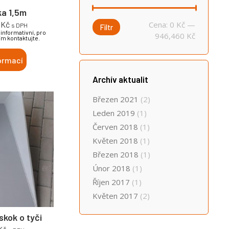
ka 1,5m
Minimální
Maximální
Cena:
0 Kč
—
0
Kč
s DPH
Filtr
informativní, pro
cena
cena
946,460 Kč
ím kontaktujte.
ormací
Archív aktualit
Březen 2021
(2)
Leden 2019
(1)
Červen 2018
(1)
Květen 2018
(1)
Březen 2018
(1)
Únor 2018
(1)
Říjen 2017
(1)
Květen 2017
(2)
skok o tyči