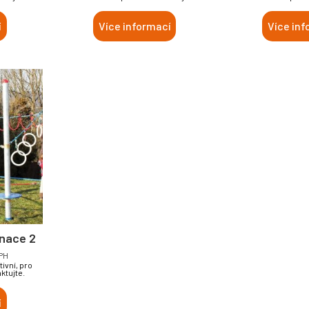
í
Více informací
Více inf
nace 2
PH
ivní, pro
ktujte.
í