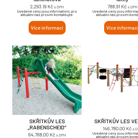
2,293.19
Kč
788.91
Kč
s DPH
s DPH
Uvedené ceny jsou informativní, pro
Uvedené ceny jsou informat
aktuální nás prosím kontaktujte.
aktuální nás prosím konta
Více informací
Více informac
SKŘÍTKŮV LES
SKŘÍTKŮV LES VE
„RABENSCHEID“
146,780.00
Kč
s 
Uvedené ceny jsou informat
64,768.00
Kč
s DPH
aktuální nás prosím konta