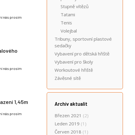
Stupně vítězů
Tatami
lní nás prosím
Tenis
Volejbal
Tribuny, sportovní plastové
sedačky
balového
Vybavení pro dětská hřiště
Vybavení pro školy
lní nás prosím
Workoutové hřiště
Závěsné sítě
azení 1,45m
Archív aktualit
lní nás prosím
Březen 2021
(2)
Leden 2019
(1)
Červen 2018
(1)