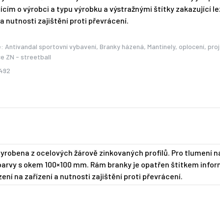
ícím o výrobci a typu výrobku a výstražnými štítky zakazující le
 a nutnosti zajištění proti převrácení.
e:
Antivandal sportovní vybavení
,
Branky házená
,
Mantinely, oplocení, pro
e ZN - streetball
492
vyrobena z ocelových žárově zinkovaných profilů. Pro tlumení n
 barvy s okem 100×100 mm. Rám branky je opatřen štítkem infor
ení na zařízení a nutnosti zajištění proti převrácení.