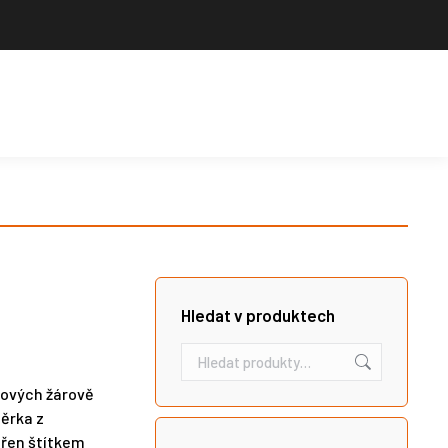
Výrobce sportovního vybavení. Nabízíme široký sortiment pro školy,
sportovní kluby, tělovýchovné jednoty i jednotlivce.
Hledat
Košík
Search:
Hledat v produktech
lových žárově
těrka z
třen štítkem