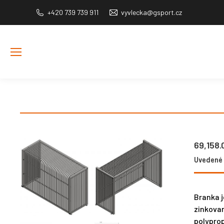
+420 739 739 911
vyvlecka@gsport.cz
69,158
Uvedené c
Branka j
zinkovan
polyprop