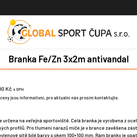
Branka Fe/Zn 3x2m antivandal
.00
Kč
s DPH
eny jsou informativní, pro aktuální nás prosím kontaktujte.
e určena na veřejná sportoviště. Celá branka je vyrobena z oce
ých profilů. Pro tlumení nárazů míče je v brance zavěšena zás
ylenové sítě bílé barvy s okem 100×100 mm. Rám branky je opa