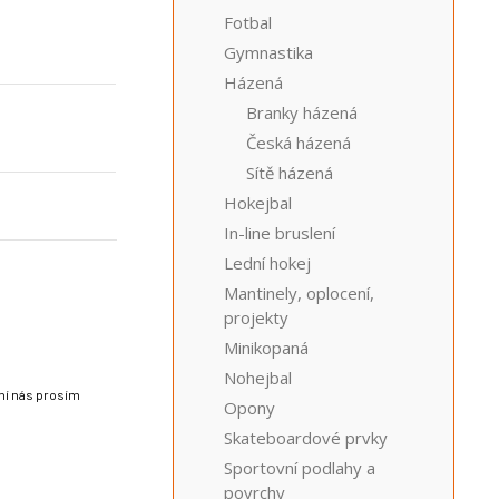
Fotbal
Gymnastika
Házená
Branky házená
Česká házená
Sítě házená
Hokejbal
In-line bruslení
Lední hokej
Mantinely, oplocení,
projekty
Minikopaná
Nohejbal
lní nás prosím
Opony
Skateboardové prvky
Sportovní podlahy a
povrchy