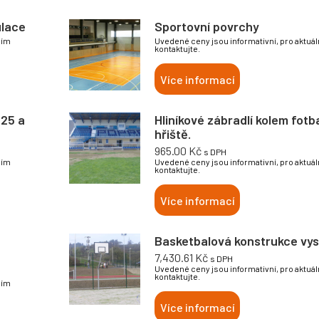
ulace
Sportovní povrchy
sím
Uvedené ceny jsou informativní, pro aktuá
kontaktujte.
Více informací
,25 a
Hliníkové zábradlí kolem fot
hřiště.
965.00
Kč
s DPH
sím
Uvedené ceny jsou informativní, pro aktuá
kontaktujte.
Více informací
Basketbalová konstrukce vys
7,430.61
Kč
s DPH
Uvedené ceny jsou informativní, pro aktuá
kontaktujte.
sím
Více informací