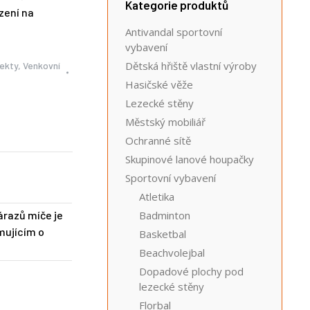
Kategorie produktů
zení na
Antivandal sportovní
vybavení
Dětská hřiště vlastní výroby
jekty
,
Venkovní
Hasičské věže
Lezecké stěny
Městský mobiliář
Ochranné sítě
Skupinové lanové houpačky
Sportovní vybavení
Atletika
árazů míče je
Badminton
mujícím o
Basketbal
Beachvolejbal
Dopadové plochy pod
lezecké stěny
Florbal