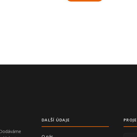
DALŠÍ ÚDAJE
PROJE
V. Dodáváme
O nás