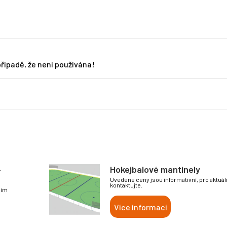
případě, že není používána!
-
Hokejbalové mantinely
Uvedené ceny jsou informativní, pro aktuá
kontaktujte.
sím
Více informací