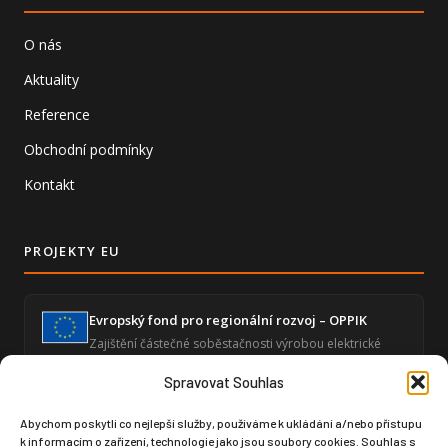
O nás
Aktuality
Reference
Obchodní podmínky
Kontakt
PROJEKTY EU
Evropský fond pro regionální rozvoj – OPPIK
Zajištění částečné soběstačnosti výrobou elektrické
energie a snížení energetické náročnosti ekonomické
činnosti.
Spravovat Souhlas
Abychom poskytli co nejlepší služby, používáme k ukládání a/nebo přístupu
k informacím o zařízení, technologie jako jsou soubory cookies. Souhlas s