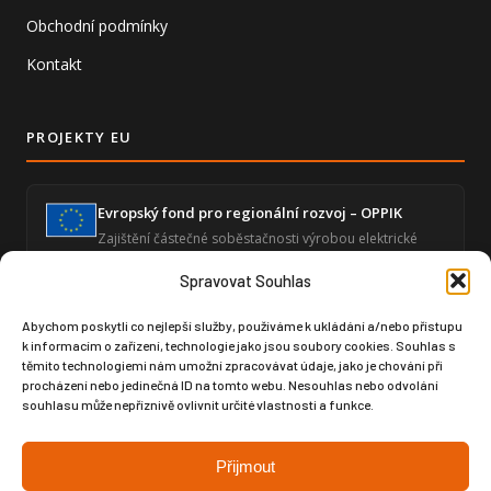
Obchodní podmínky
Kontakt
PROJEKTY EU
Evropský fond pro regionální rozvoj – OPPIK
Zajištění částečné soběstačnosti výrobou elektrické
energie a snížení energetické náročnosti ekonomické
činnosti.
Spravovat Souhlas
Abychom poskytli co nejlepší služby, používáme k ukládání a/nebo přístupu
k informacím o zařízení, technologie jako jsou soubory cookies. Souhlas s
Zvýšení úrovně digitalizace – GLOBAL SPORT
těmito technologiemi nám umožní zpracovávat údaje, jako je chování při
ČUPA
procházení nebo jedinečná ID na tomto webu. Nesouhlas nebo odvolání
Posílení digitální infrastruktury prostřednictvím
souhlasu může nepříznivě ovlivnit určité vlastnosti a funkce.
moderního softwaru pro produktový design a výrobní
dokumentaci.
Přijmout