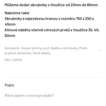
Můžeme dodat obrubníky v tloušťce od 20mm do 60mm.
Nabízíme také:
Obrubníky s nájezdovou hranou v rozměru 750 x 250 x
45mm
Klínové náběhy včetně rohových prvků v tloušťce 30, 40,
50mm
Kategorie:
Dopad. plochy, pryž. dlažba a obrubníky
,
Písek,
pryžové obrubníky
,
Skok daleký
SKU:
p2552
Popis
Máte zájem o tento produkt?