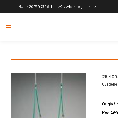
+420 739 739 911
vyvlecka@gsport.cz
25,400
Uvedené c
Originál
Kód 469