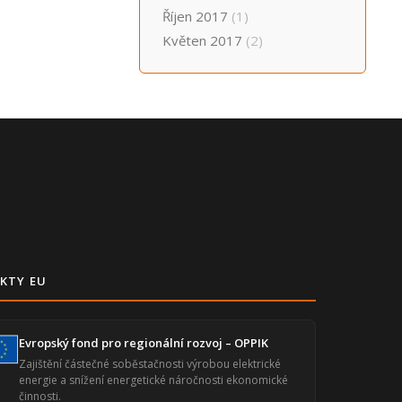
Říjen 2017
(1)
Květen 2017
(2)
KTY EU
Evropský fond pro regionální rozvoj – OPPIK
Zajištění částečné soběstačnosti výrobou elektrické
energie a snížení energetické náročnosti ekonomické
činnosti.