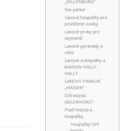
„DILLENBURG“
Fun parkur
Lanové houpačky pro
postižené osoby
Lanové prvky pro
nejmenší
Lanové pyramidy a
věže
Lanové trampolíny a
kolotoče HALLY -
GALLY
LANOVÝ PARKUR
„HAIGER“
Orlí hnízda
ADLERHORST
Ptačí hnízda a
houpačky
Houpačky Orlí
hnízda