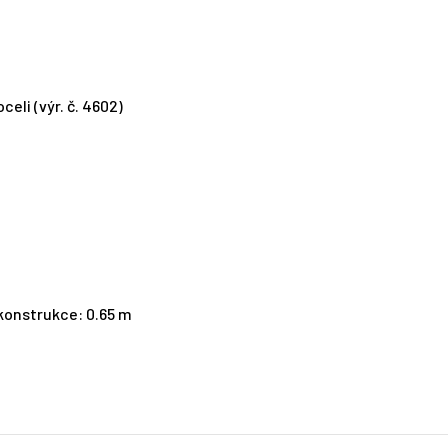
li (výr. č. 4602)
 konstrukce: 0.65 m