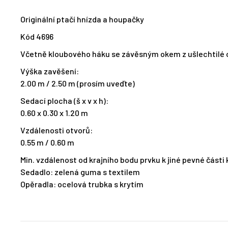
Originální ptačí hnízda a houpačky
Kód 4696
Včetně kloubového háku se závěsným okem z ušlechtilé oce
Výška zavěšení:
2.00 m / 2.50 m (prosím uveďte)
Sedací plocha (š x v x h):
0.60 x 0.30 x 1.20 m
Vzdálenosti otvorů:
0.55 m / 0.60 m
Min. vzdálenost od krajního bodu prvku k jiné pevné části
Sedadlo: zelená guma s textilem
Opěradla: ocelová trubka s krytím