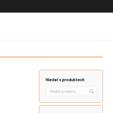
Výrobce sportovního vybavení. Nabízíme široký sortiment pro školy,
sportovní kluby, tělovýchovné jednoty i jednotlivce.
Hledat
Košík
Search:
Hledat v produktech