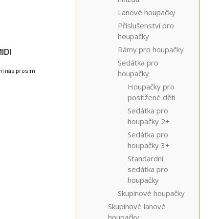
Lanové houpačky
Příslušenství pro
houpačky
Rámy pro houpačky
IDI
Sedátka pro
lní nás prosím
houpačky
Houpačky pro
postižené děti
Sedátka pro
houpačky 2+
Sedátka pro
houpačky 3+
Standardní
sedátka pro
houpačky
Skupinové houpačky
Skupinové lanové
houpačky