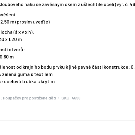
loubového háku se závěsným okem z ušlechtilé oceli (výr. č. 4
avěšení:
 2.50 m (prosím uveďte)
locha (š x v x h):
.30 x 1.20 m
osti otvorů:
 0.60 m
álenost od krajního bodu prvku k jiné pevné části konstrukce: 0
: zelená guma s textilem
: ocelová trubka s krytím
e:
Houpačky pro postižené děti
SKU:
4696