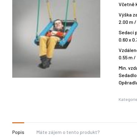
Včetně k
Výška z
2.00 m /
Sedací p
0.60 x 0
Vzdálen
0.55 m /
Min. vzd
Sedadlo
Opěradla
Kategori
Popis
Máte zájem o tento produkt?