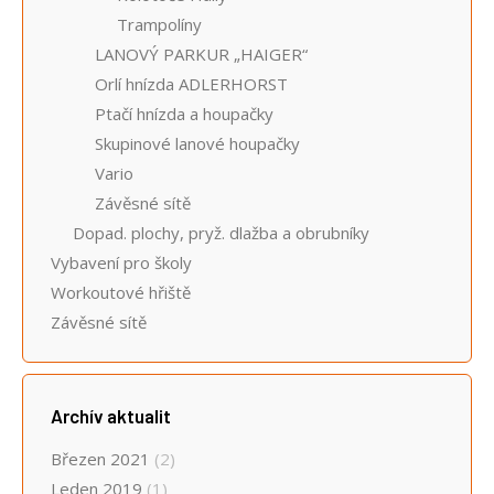
Trampolíny
LANOVÝ PARKUR „HAIGER“
Orlí hnízda ADLERHORST
Ptačí hnízda a houpačky
Skupinové lanové houpačky
Vario
Závěsné sítě
Dopad. plochy, pryž. dlažba a obrubníky
Vybavení pro školy
Workoutové hřiště
Závěsné sítě
Archív aktualit
Březen 2021
(2)
Leden 2019
(1)