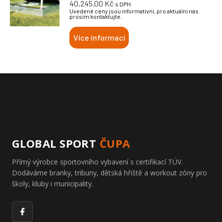
40,245.00
Kč
s DPH
Uvedené ceny jsou informativní, pro aktuální nás
prosím kontaktujte.
Více informací
GLOBAL SPORT
ČUPA
Přímý výrobce sportovního vybavení s certifikací TÜV.
Dodáváme branky, tribuny, dětská hřiště a workout zóny pro
školy, kluby i municipality.
Facebook