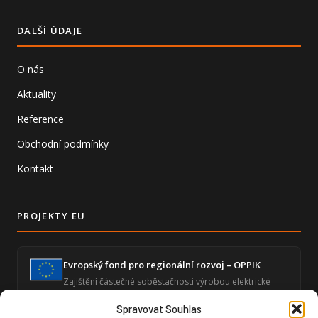
DALŠÍ ÚDAJE
O nás
Aktuality
Reference
Obchodní podmínky
Kontakt
PROJEKTY EU
Evropský fond pro regionální rozvoj – OPPIK
Zajištění částečné soběstačnosti výrobou elektrické
energie a snížení energetické náročnosti ekonomické
činnosti.
Spravovat Souhlas