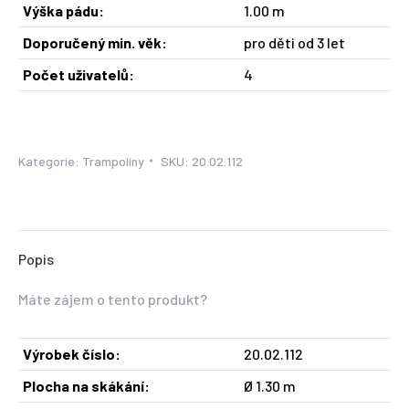
Výška pádu:
1.00 m
Doporučený min. věk:
pro děti od 3 let
Počet uživatelů:
4
Kategorie:
Trampolíny
SKU:
20.02.112
Popis
Máte zájem o tento produkt?
Výrobek číslo:
20.02.112
Plocha na skákání:
Ø 1.30 m