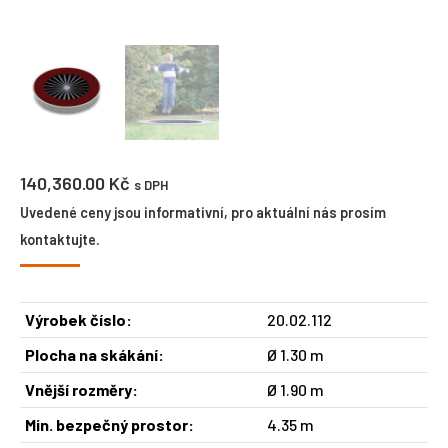
140,360.00
Kč
s DPH
Uvedené ceny jsou informativní, pro aktuální nás prosím
kontaktujte.
Výrobek číslo:
20.02.112
Plocha na skákání:
Ø 1.30 m
Vnější rozměry:
Ø 1.90 m
Min. bezpečný prostor:
4.35 m