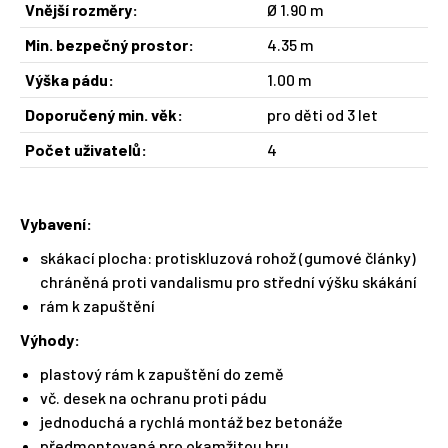
Vnější rozměry:
Ø 1.90 m
Min. bezpečný prostor:
4.35 m
Výška pádu:
1.00 m
Doporučený min. věk:
pro děti od 3 let
Počet uživatelů:
4
Vybavení:
skákací plocha: protiskluzová rohož (gumové články)
chráněná proti vandalismu pro střední výšku skákání
rám k zapuštění
Výhody:
plastový rám k zapuštění do země
vč. desek na ochranu proti pádu
jednoduchá a rychlá montáž bez betonáže
předmontovaná pro okamžitou hru