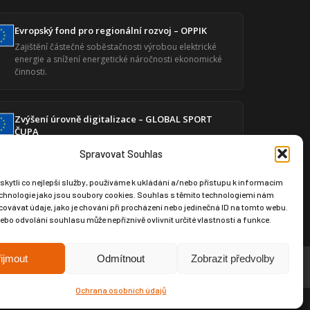
Evropský fond pro regionální rozvoj – OPPIK
Zajištění částečné soběstačnosti výrobou elektrické
energie a snížení energetické náročnosti ekonomické
činnosti.
Zvýšení úrovně digitalizace – GLOBAL SPORT
ČUPA
Posílení digitální infrastruktury prostřednictvím
Spravovat Souhlas
moderního softwaru pro produktový design a výrobní
dokumentaci.
ytli co nejlepší služby, používáme k ukládání a/nebo přístupu k informacím
technologie jako jsou soubory cookies. Souhlas s těmito technologiemi nám
ovávat údaje, jako je chování při procházení nebo jedinečná ID na tomto webu.
bo odvolání souhlasu může nepříznivě ovlivnit určité vlastnosti a funkce.
ijmout
Odmítnout
Zobrazit předvolby
Ochrana osobních údajů