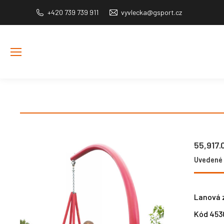
+420 739 739 911
vyvlecka@gsport.cz
55,917
Uvedené c
Lanová z
Kód 453