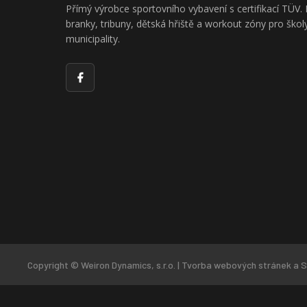
Přímý výrobce sportovního vybavení s certifikací TÜ
branky, tribuny, dětská hřiště a workout zóny pro školy
municipality.
Facebook
Copyright © Weiron Dynamics, s.r.o. |
Tvorba webových stránek
a
S