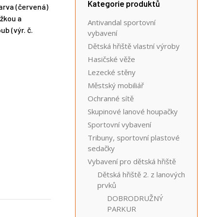
Kategorie produktů
barva (červená)
ážkou a
Antivandal sportovní
b (výr. č.
vybavení
Dětská hřiště vlastní výroby
Hasičské věže
Lezecké stěny
Městský mobiliář
Ochranné sítě
Skupinové lanové houpačky
Sportovní vybavení
Tribuny, sportovní plastové
sedačky
Vybavení pro dětská hřiště
Dětská hřiště 2. z lanových
prvků
DOBRODRUŽNÝ
PARKUR