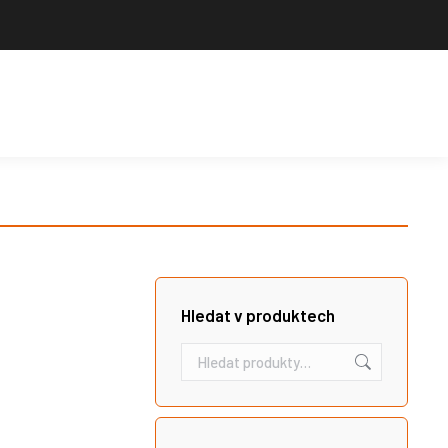
Výrobce sportovního vybavení. Nabízíme široký sortiment pro školy,
sportovní kluby, tělovýchovné jednoty i jednotlivce.
Hledat
Košík
Search:
Hledat v produktech