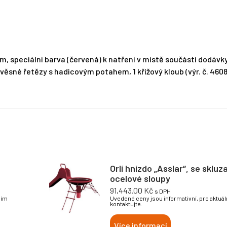
m, speciální barva (červená) k natření v místě součástí dodávky
sné řetězy s hadicovým potahem, 1 křížový kloub (výr. č. 4608
Orlí hnízdo „Asslar“, se skluz
ocelové sloupy
91,443.00
Kč
s DPH
sím
Uvedené ceny jsou informativní, pro aktuá
kontaktujte.
Více informací