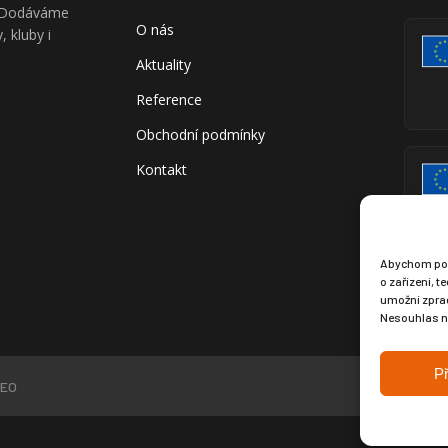
V. Dodáváme
O nás
, kluby i
Aktuality
Reference
Obchodní podmínky
Kontakt
Abychom posk
o zařízení, 
umožní zprac
Nesouhlas ne
Př
EO