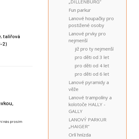
„DILLENBURG“
Fun parkur
Lanové houpačky pro
postižené osoby
Lanové prvky pro
, talířová
nejmenší
-2)
již pro ty nejmenší
pro děti od 3 let
pro děti od 4 let
pro děti od 6 let
Lanové pyramidy a
věže
Lanové trampolíny a
avkou,
kolotoče HALLY -
GALLY
LANOVÝ PARKUR
lní nás prosím
„HAIGER“
Orlí hnízda