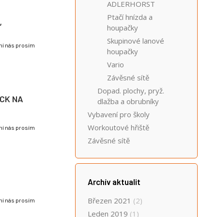
ADLERHORST
Ptačí hnízda a
“
houpačky
Skupinové lanové
lní nás prosím
houpačky
Vario
Závěsné sítě
Dopad. plochy, pryž.
UCK NA
dlažba a obrubníky
Vybavení pro školy
Workoutové hřiště
lní nás prosím
Závěsné sítě
Archív aktualit
Březen 2021
(2)
lní nás prosím
Leden 2019
(1)