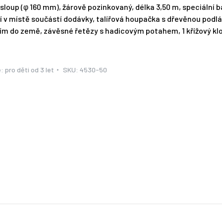
sloup (φ 160 mm), žárově pozinkovaný, délka 3,50 m, speciální 
í v místě součástí dodávky, talířová houpačka s dřevěnou podl
m do země, závěsné řetězy s hadicovým potahem, 1 křížový klou
e:
pro děti od 3 let
SKU:
4530-50