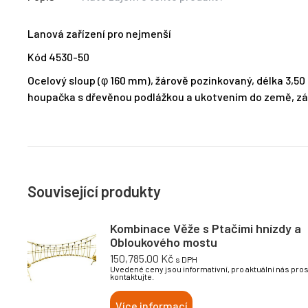
Lanová zařízení pro nejmenší
Kód 4530-50
Ocelový sloup (φ 160 mm), žárově pozinkovaný, délka 3,50 
houpačka s dřevěnou podlážkou a ukotvením do země, závě
Související produkty
Kombinace Věže s Ptačími hnízdy a
Obloukového mostu
150,785.00
Kč
s DPH
Uvedené ceny jsou informativní, pro aktuální nás pro
kontaktujte.
Více informací