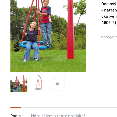
Ocelový 
k natřen
ukotvení
4608-2)
Kategori
Popis
Máte zájem o tento produkt?