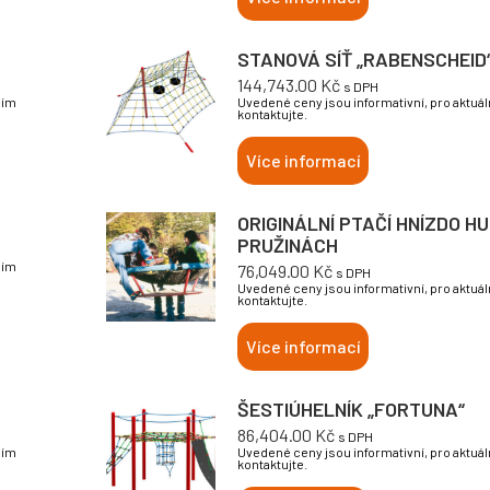
STANOVÁ SÍŤ „RABENSCHEID
144,743.00
Kč
s DPH
sím
Uvedené ceny jsou informativní, pro aktuá
kontaktujte.
Více informací
ORIGINÁLNÍ PTAČÍ HNÍZDO H
PRUŽINÁCH
sím
76,049.00
Kč
s DPH
Uvedené ceny jsou informativní, pro aktuá
kontaktujte.
Více informací
ŠESTIÚHELNÍK „FORTUNA“
86,404.00
Kč
s DPH
sím
Uvedené ceny jsou informativní, pro aktuá
kontaktujte.