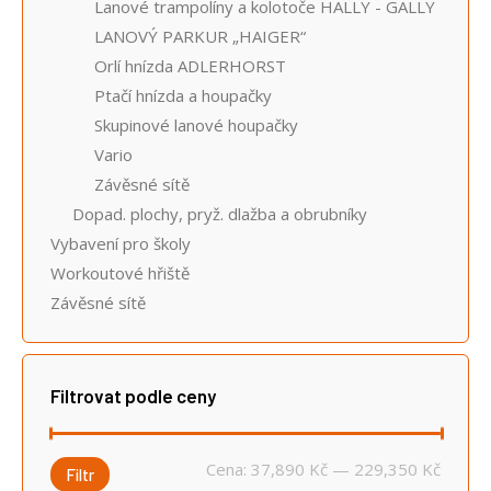
Lanové trampolíny a kolotoče HALLY - GALLY
LANOVÝ PARKUR „HAIGER“
Orlí hnízda ADLERHORST
Ptačí hnízda a houpačky
Skupinové lanové houpačky
Vario
Závěsné sítě
Dopad. plochy, pryž. dlažba a obrubníky
Vybavení pro školy
Workoutové hřiště
Závěsné sítě
Filtrovat podle ceny
Minimá
Maximá
Cena:
37,890 Kč
—
229,350 Kč
Filtr