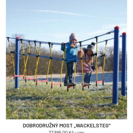
DOBRODRUŽNÝ MOST „WACKELSTEG“
37,895.00
Kč
s DPH