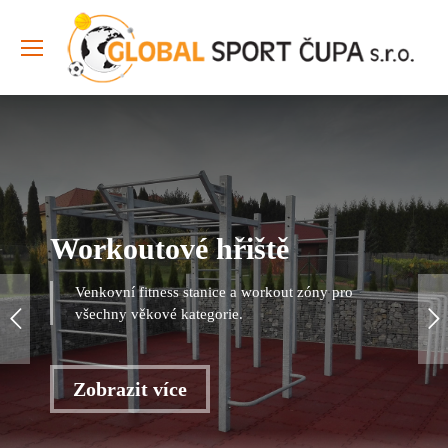
Workoutové hřiště
Venkovní fitness stanice a workout zóny pro
všechny věkové kategorie.
Zobrazit více