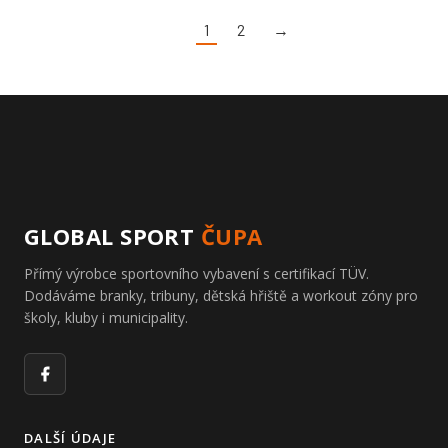
1
2
→
GLOBAL SPORT
ČUPA
Přímý výrobce sportovního vybavení s certifikací TÜV.
Dodáváme branky, tribuny, dětská hřiště a workout zóny pro
školy, kluby i municipality.
Facebook
DALŠÍ ÚDAJE