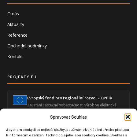
O nás
Aktuality
Reference
Obchodní podmínky
Kontakt
PROJEKTY EU
Evropský fond pro regionální rozvoj – OPPIK
Zajištění částečné soběstačnosti výrobou elektrické
energie a snížení energetické náročnosti ekonomické
činnosti.
Spravovat Souhlas
Abychom poskytli co nejlepší služby, používáme k ukládání a/nebo přístupu
k informacím o zařízení, technologie jako jsou soubory cookies. Souhlas s