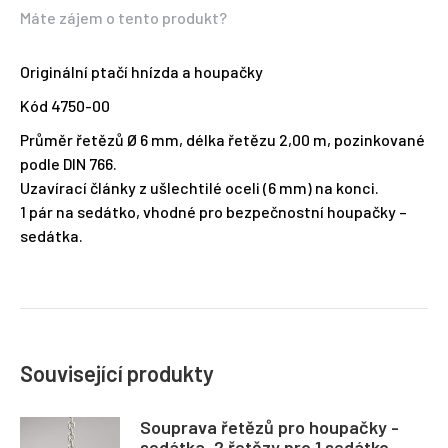
Máte zájem o tento produkt?
Originální ptačí hnízda a houpačky
Kód 4750-00
Průměr řetězů Ø 6 mm, délka řetězu 2,00 m, pozinkované
podle DIN 766.
Uzavírací články z ušlechtilé oceli (6 mm) na konci.
1 pár na sedátko, vhodné pro bezpečnostní houpačky –
sedátka.
Související produkty
Souprava řetězů pro houpačky -
sedátka, 2 řetězy pro 1 sedátko