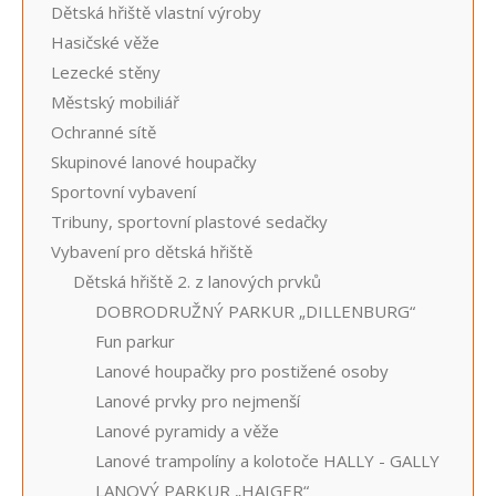
Dětská hřiště vlastní výroby
Hasičské věže
Lezecké stěny
Městský mobiliář
Ochranné sítě
Skupinové lanové houpačky
Sportovní vybavení
Tribuny, sportovní plastové sedačky
Vybavení pro dětská hřiště
Dětská hřiště 2. z lanových prvků
DOBRODRUŽNÝ PARKUR „DILLENBURG“
Fun parkur
Lanové houpačky pro postižené osoby
Lanové prvky pro nejmenší
Lanové pyramidy a věže
Lanové trampolíny a kolotoče HALLY - GALLY
LANOVÝ PARKUR „HAIGER“