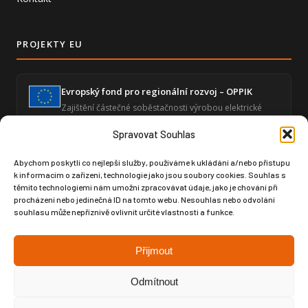
PROJEKTY EU
Evropský fond pro regionální rozvoj – OPPIK
Zajištění částečné soběstačnosti výrobou elektrické
energie a snížení energetické náročnosti ekonomické
činnosti.
Spravovat Souhlas
Abychom poskytli co nejlepší služby, používáme k ukládání a/nebo přístupu
k informacím o zařízení, technologie jako jsou soubory cookies. Souhlas s
Zvýšení úrovně digitalizace – GLOBAL SPORT
těmito technologiemi nám umožní zpracovávat údaje, jako je chování při
ČUPA
procházení nebo jedinečná ID na tomto webu. Nesouhlas nebo odvolání
Posílení digitální infrastruktury prostřednictvím
souhlasu může nepříznivě ovlivnit určité vlastnosti a funkce.
moderního softwaru pro produktový design a výrobní
dokumentaci.
Přijmout
Odmítnout