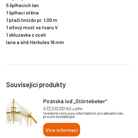
5 šplhacích lan
1 šplhací stěna
1 ptačí hnízdo pr. 1,00 m
1 síťový most ve tvaru V
1 skluzavka z oceli
lana a sítě Herkules 16 mm
Související produkty
Pirátská loď „Störtebeker“
472,512.00
Kč
s DPH
Uvedené ceny jsou informativní, pro aktuální nás
prosím kontaktujte.
Více informací