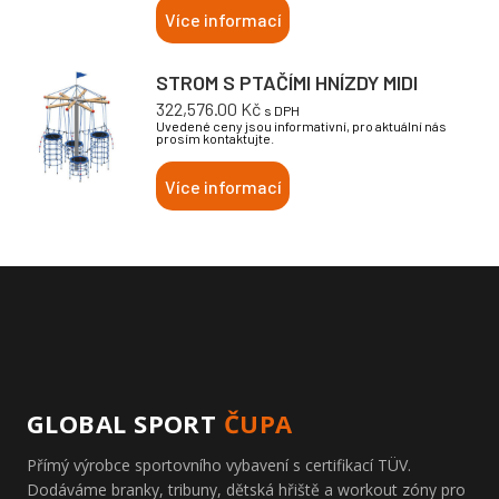
Více informací
STROM S PTAČÍMI HNÍZDY MIDI
322,576.00
Kč
s DPH
Uvedené ceny jsou informativní, pro aktuální nás
prosím kontaktujte.
Více informací
GLOBAL SPORT
ČUPA
Přímý výrobce sportovního vybavení s certifikací TÜV.
Dodáváme branky, tribuny, dětská hřiště a workout zóny pro