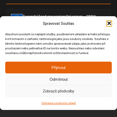
Evropský fond pro regionální rozvoj – OPPIK
Zajištění částečné soběstačnosti výrobou elektrické
Spravovat Souhlas
energie a snížení energetické náročnosti ekonomické
činnosti.
Abychom poskytli co nejlepší služby, používáme k ukládání a/nebo přístupu
k informacím o zařízení, technologie jako jsou soubory cookies. Souhlas s
těmito technologiemi nám umožní zpracovávat údaje, jako je chování při
procházení nebo jedinečná ID na tomto webu. Nesouhlas nebo odvolání
Zvýšení úrovně digitalizace – GLOBAL SPORT
souhlasu může nepříznivě ovlivnit určité vlastnosti a funkce.
ČUPA
Posílení digitální infrastruktury prostřednictvím
moderního softwaru pro produktový design a výrobní
Přijmout
dokumentaci.
Odmítnout
Zobrazit předvolby
Copyright © Weiron Dynamics, s.r.o. |
Tvorba webových stránek
a
Ochrana osobních údajů
SEO