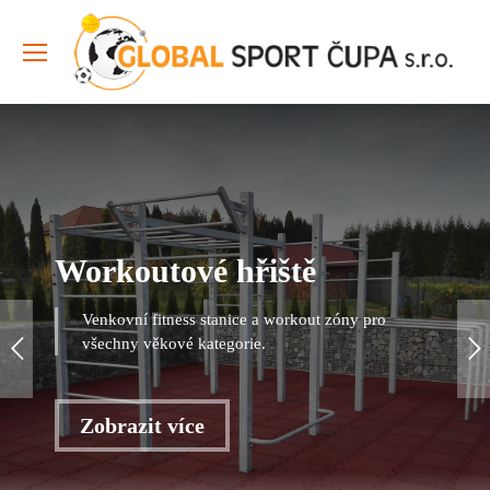
Workoutové hřiště
Venkovní fitness stanice a workout zóny pro
všechny věkové kategorie.
Zobrazit více