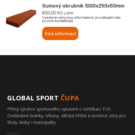
Gumový obrubník 1000x250x50mm
600.00
Kč
s DPH
Uvedené ceny jsou informativní, pro aktuální nás
prosím kontaktujte.
Více informací
GLOBAL SPORT
ČUPA
Přímý výrobce sportovního vybavení s certifikací TÜV.
Dodáváme branky, tribuny, dětská hřiště a workout zóny pro
školy, kluby i municipality.