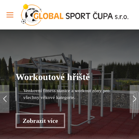
Workoutové hřiště
Venkovní fitness stanice a workout zóny pro
všechny věkové kategorie.
Zobrazit více