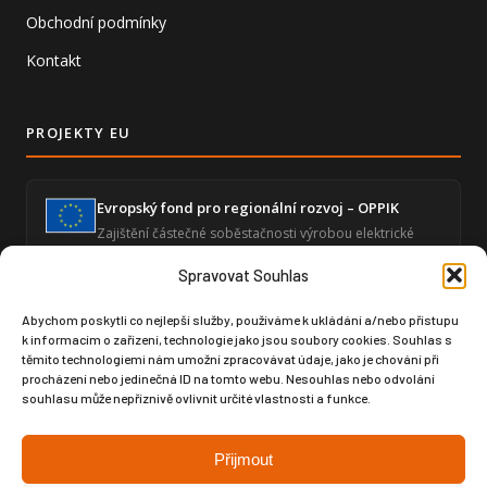
Obchodní podmínky
Kontakt
PROJEKTY EU
Evropský fond pro regionální rozvoj – OPPIK
Zajištění částečné soběstačnosti výrobou elektrické
energie a snížení energetické náročnosti ekonomické
činnosti.
Spravovat Souhlas
Abychom poskytli co nejlepší služby, používáme k ukládání a/nebo přístupu
k informacím o zařízení, technologie jako jsou soubory cookies. Souhlas s
Zvýšení úrovně digitalizace – GLOBAL SPORT
těmito technologiemi nám umožní zpracovávat údaje, jako je chování při
ČUPA
procházení nebo jedinečná ID na tomto webu. Nesouhlas nebo odvolání
Posílení digitální infrastruktury prostřednictvím
souhlasu může nepříznivě ovlivnit určité vlastnosti a funkce.
moderního softwaru pro produktový design a výrobní
dokumentaci.
Přijmout