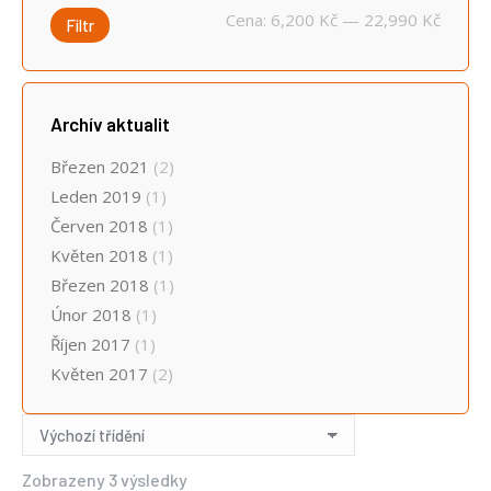
Minimá
Maximá
Cena:
6,200 Kč
—
22,990 Kč
Filtr
cena
cena
Archív aktualit
Březen 2021
(2)
Leden 2019
(1)
Červen 2018
(1)
Květen 2018
(1)
Březen 2018
(1)
Únor 2018
(1)
Říjen 2017
(1)
Květen 2017
(2)
Zobrazeny 3 výsledky