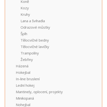
Koně
Kozy
Kruhy
Lana a švihadla
Odrazové můstky
Šplh
Tělocvičné bedny
Tělocvičné lavičky
Trampolíny
Žebřiny
Házená
Hokejbal
In-line bruslení
Lední hokej
Mantinely, oplocení, projekty
Minikopaná
Nohejbal