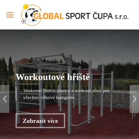
Workoutové hřiště
Venkovní fitness stanice a workout zóny pro
všechny věkové kategorie.
Zobrazit více