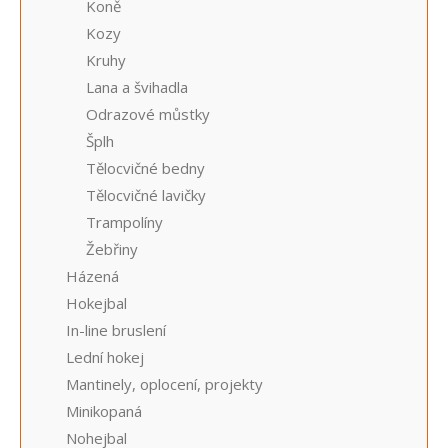
Koně
Kozy
Kruhy
Lana a švihadla
Odrazové můstky
Šplh
Tělocvičné bedny
Tělocvičné lavičky
Trampolíny
Žebřiny
Házená
Hokejbal
In-line bruslení
Lední hokej
Mantinely, oplocení, projekty
Minikopaná
Nohejbal