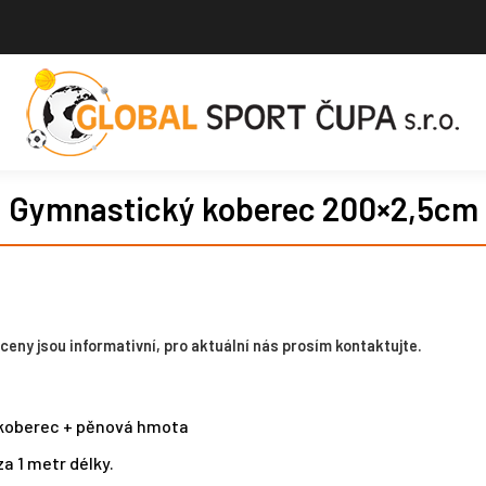
Gymnastický koberec 200×2,5cm
eny jsou informativní, pro aktuální nás prosím kontaktujte.
koberec + pěnová hmota
za 1 metr délky.