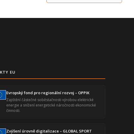
KTY EU
Evropský fond pro regionální rozvoj – OPPIK
Zajištění částečné soběstačnosti výrobou elektrické
energie a snížení energetické náročnosti ekonomické
činnosti.
Zvýšení úrovně digitalizace – GLOBAL SPORT