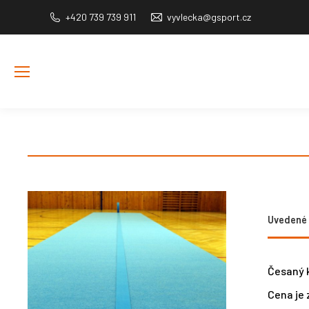
+420 739 739 911
vyvlecka@gsport.cz
Uvedené c
Česaný 
Cena je 