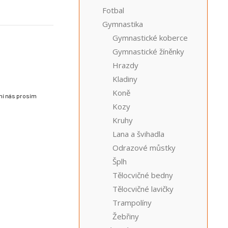
Fotbal
Gymnastika
Gymnastické koberce
Gymnastické žíněnky
Hrazdy
Kladiny
Koně
lní nás prosím
Kozy
Kruhy
Lana a švihadla
Odrazové můstky
Šplh
Tělocvičné bedny
Tělocvičné lavičky
Trampolíny
Žebřiny