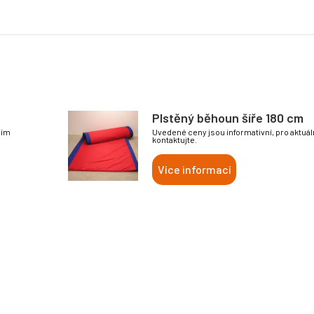
Plstěný běhoun šíře 180 cm
sím
Uvedené ceny jsou informativní, pro aktuá
kontaktujte.
Více informací