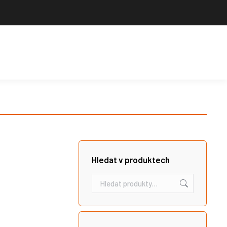
Výrobce sportovního vybavení. Nabízíme široký sortiment pro školy,
sportovní kluby, tělovýchovné jednoty i jednotlivce.
Hledat
Košík
Search:
Hledat v produktech